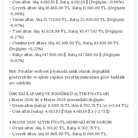
– Ons altın: Alış 4.610,51 $, Satış 4.611,10 $ (Değişim: -0,06%)
– Çeyrek altın: Alış 10.865,00 TL, Satış 11.010,00 TL (Değişim:
-0,06%)
– Yarım altın: Alış 21.723,00 TL, Satış 22.020,00 TL (Değişim:
-0,07%)
– Tam altın: Alış 42.628,99 TL, Satış 43.477,02 TL (Değişim:
-0,27%)
– Cumhuriyet altını: Alış 43.305,00 TL, Satış 43.839,00 TL
(Değişim: -0,22%)
– Külçe altın: Alış 147.560,00 $, Satış 147.580,00 $ (Değişim:
-0,02%)
Not: Fiyatlar serbest piyasada anlık olarak değişiklik
gösterebilir ve işlem yapılan yerel kuyumculara göre farklılık
arz edebilir.
ÖNCEKİ KAPANIŞ VE BUGÜNKÜ ALTIN FİYATLARI
1 Mayıs 2026 ile 4 Mayıs 2026 arasındaki değişim:
– Gram altın (satış): 6.699,31 TL’den 6.702,75 TL’ye (+3,44 TL)
– Ons altın (satış): 4.613,83 $’dan 4.611,10 $’a (-2,73 $)
4 MAYIS 2026 ALTIN FİYATLARINDAKİ SON DURUM
– Gram altın: Alış 6.701,82 TL, Satış 6.702,75 TL
– Çeyrek altın: Alış 10.865,00 TL, Satış 11.010,00 TL