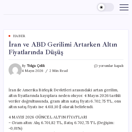
Skip
to
content
HABER
İran ve ABD Gerilimi Artarken Altın
Fiyatlarında Düşüş
İran
By
Tolga Çelik
yorumlar kapalı
ve
4 Mayıs 2026
2 Min Read
ABD
Gerilimi
Artarken
İran ile Amerika Birleşik Devletleri arasındaki artan gerilim,
Altın
altın fiyatlarında kayıplara neden oluyor. 4 Mayıs 2026 tarihli
Fiyatlarında
Düşüş
veriler doğrultusunda, gram altın satış fiyatı 6.702,75 TL, ons
için
altın satış fiyatı ise 4.611,10 $ olarak belirlendi.
4 MAYIS 2026 GÜNCEL ALTIN FİYATLARI
– Gram altın: Alış 6.701,82 TL, Satış 6.702,75 TL (Değişim:
-0,01%)