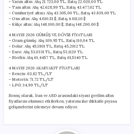
– Yarım altın: Alış 21.723,00 TL, Satış 22.020,00 TL
– Tam altın: Alış 42.628,99 TL, Satış 43.477,02 TL
– Cumhuriyet altını: Alış 43.305,00 TL, Satış 43.839,00 TL
– Ons altın: Alış 4.610,51 $, Satış 4.611,10 $
– Külçe altın: Alış 148.100,00 $, Satış 148.200,00 $
4 MAYIS 2026 GÜMÜŞ VE DÖVİZ FİYATLARI
– Gram gümüş: Alış 109,95 TL, Satış 110,04 TL
– Dolar: Alış 45,1801 TL, Satış 45,2012 TL
– Euro: Alış 53,0331 TL, Satış 53,1120 TL
– Sterlin: Alış 61,4457 TL, Satış 61,5140 TL
4 MAYIS 2026 AKARYAKIT FİYATLARI
– Benzin: 63,82 TL/LT
– Motorin: 71,72 TL/LT
– LPG: 34,99 TL/LT
Sonuç olarak, İran ve ABD arasındaki siyasi gerilim altın
fiyatlarını olumsuz etkilerken, yatırımcılar dikkatle piyasa
gelişmelerini izlemeye devam ediyor.