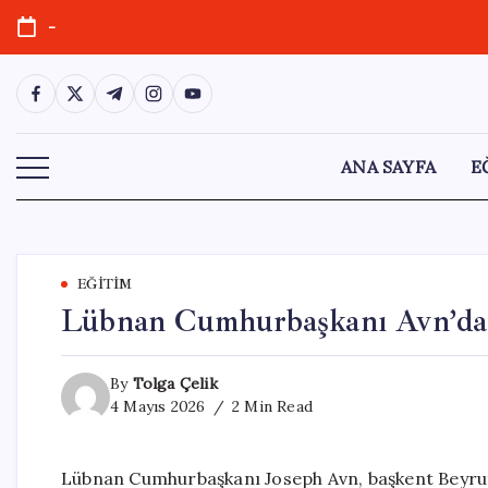
Skip
-
to
content
https://www.facebook.com/
https://twitter.com/
https://t.me/
https://www.instagram.com/
https://youtube.com/
ANA SAYFA
E
EĞITIM
Lübnan Cumhurbaşkanı Avn’da
By
Tolga Çelik
4 Mayıs 2026
2 Min Read
Lübnan Cumhurbaşkanı Joseph Avn, başkent Beyrut’t