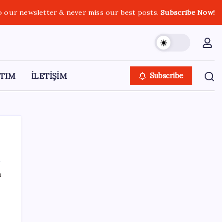
o our newsletter & never miss our best posts.
Subscribe Now!
TIM
İLETİŞİM
Subscribe
ı
SON YAZILAR
Telif baskısı sonuç verdi: Suno şarkılarına
dijital imza geliyor