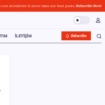
o our newsletter & never miss our best posts.
Subscribe Now!
TIM
İLETİŞİM
Subscribe
SON YAZILAR
ı
Son dakika… Devlet Bahçeli ‘çerçeve yasa’yı
imzaladı