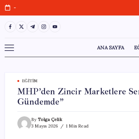
Skip
-
to
content
https://www.facebook.com/
https://twitter.com/
https://t.me/
https://www.instagram.com/
https://youtube.com/
ANA SAYFA
E
EĞITIM
MHP’den Zincir Marketlere Ser
Gündemde”
By
Tolga Çelik
3 Mayıs 2026
1 Min Read