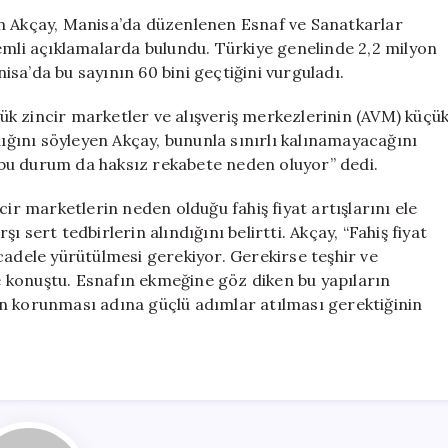
Uyarı:
an Akçay, Manisa’da düzenlenen Esnaf ve Sanatkarlar
“Kapatma
emli açıklamalarda bulundu. Türkiye genelinde 2,2 milyon
Cezası
sa’da bu sayının 60 bini geçtiğini vurguladı.
Gündemde”
için
k zincir marketler ve alışveriş merkezlerinin (AVM) küçü
dığını söyleyen Akçay, bununla sınırlı kalınamayacağını
r, bu durum da haksız rekabete neden oluyor” dedi.
 marketlerin neden olduğu fahiş fiyat artışlarını ele
 sert tedbirlerin alındığını belirtti. Akçay, “Fahiş fiyat
cadele yürütülmesi gerekiyor. Gerekirse teşhir ve
 konuştu. Esnafın ekmeğine göz diken bu yapıların
n korunması adına güçlü adımlar atılması gerektiğinin