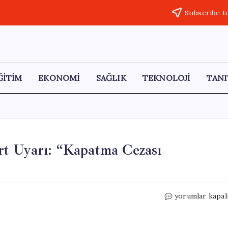
Subscribe t
ĞİTİM
EKONOMİ
SAĞLIK
TEKNOLOJİ
TANI
t Uyarı: “Kapatma Cezası
MHP’den
yorumlar kapal
Zincir
Marketlere
Sert