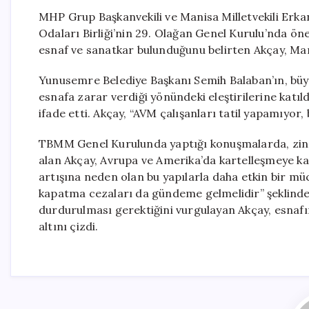
MHP Grup Başkanvekili ve Manisa Milletvekili Erk
Odaları Birliği’nin 29. Olağan Genel Kurulu’nda ön
esnaf ve sanatkar bulunduğunu belirten Akçay, Mani
Yunusemre Belediye Başkanı Semih Balaban’ın, büyü
esnafa zarar verdiği yönündeki eleştirilerine katıl
ifade etti. Akçay, “AVM çalışanları tatil yapamıyo
TBMM Genel Kurulunda yaptığı konuşmalarda, zincir
alan Akçay, Avrupa ve Amerika’da kartelleşmeye karşı
artışına neden olan bu yapılarla daha etkin bir mü
kapatma cezaları da gündeme gelmelidir” şeklinde
durdurulması gerektiğini vurgulayan Akçay, esnafı
altını çizdi.