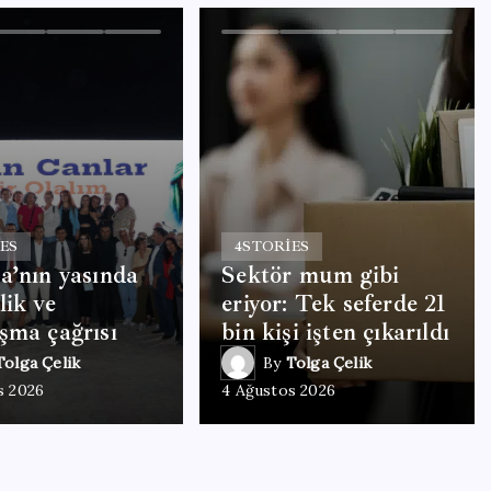
ES
4
STORIES
a’nın yasında
Sektör mum gibi
lik ve
eriyor: Tek seferde 21
şma çağrısı
bin kişi işten çıkarıldı
Tolga Çelik
By
Tolga Çelik
s 2026
4 Ağustos 2026