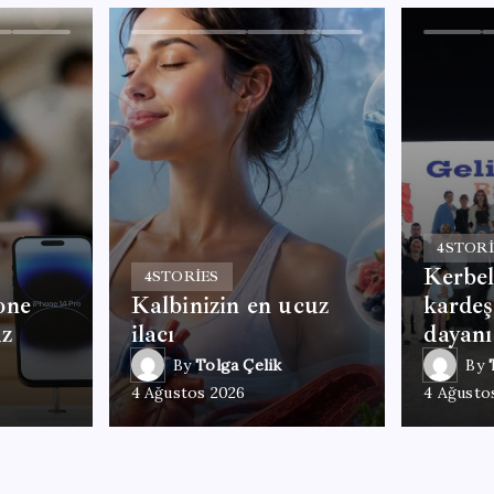
4
STORI
Kerbel
4
STORIES
one
Kalbinizin en ucuz
kardeş
uz
ilacı
dayanı
By
Tolga Çelik
By
4 Ağustos 2026
4 Ağusto