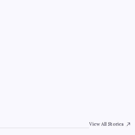
EĞITIM
Trump, yüksek kar elde
şirketlerine tepki göste
By
Tolga Çelik
4 Ağustos 2026
View All Stories