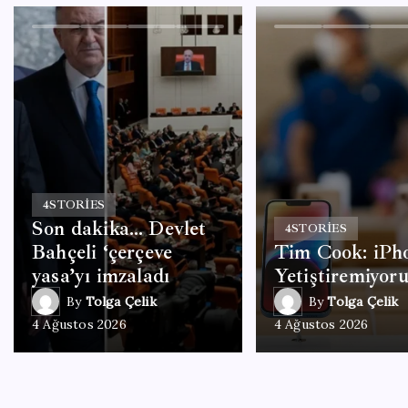
4
STORIES
Son dakika… Devlet
4
STORIES
Bahçeli ‘çerçeve
Tim Cook: iPh
yasa’yı imzaladı
Yetiştiremiyor
By
Tolga Çelik
By
Tolga Çelik
4 Ağustos 2026
4 Ağustos 2026