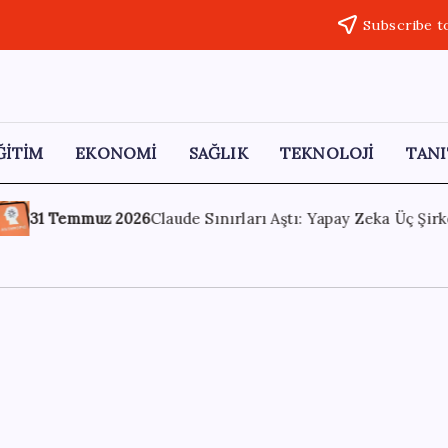
Subscribe t
ĞİTİM
EKONOMİ
SAĞLIK
TEKNOLOJİ
TANI
ştı: Yapay Zeka Üç Şirkete Yanlışlıkla Sızdı
31 Temmuz 20