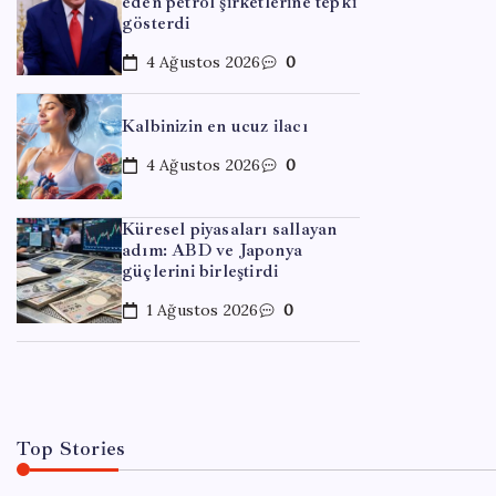
eden petrol şirketlerine tepki
gösterdi
4 Ağustos 2026
0
Kalbinizin en ucuz ilacı
4 Ağustos 2026
0
EĞITIM
Küresel piyasaları sallayan
adım: ABD ve Japonya
Son d
güçlerini birleştirdi
yasa’
1 Ağustos 2026
0
By
Tol
Top Stories