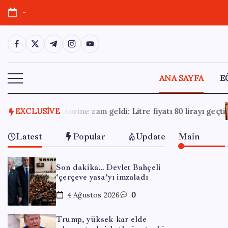
Skip
-
to
content
https://www.facebook.com/
https://twitter.com/
https://t.me/
https://www.instagram.com/
https://youtube.com/
ANA SAYFA
E
 fiyatı 80 lirayı geçti
EXCLUSIVE
31 Temmuz 2026
Claude Sınırları A
Latest
Popular
Update
Main
Son dakika… Devlet Bahçeli
‘çerçeve yasa’yı imzaladı
4 Ağustos 2026
0
Trump, yüksek kar elde