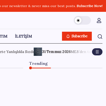
o our newsletter & never miss our best posts.
Subscribe Now!
TIM
İLETİŞİM
Subscribe
26
MEB’den tarafından ‘YKS Tercih Süreci Öğrenci ve Veli Bil
Trending
Son dakika… Devlet Bahçeli
‘çerçeve yasa’yı imzaladı
4 Ağustos 2026
0