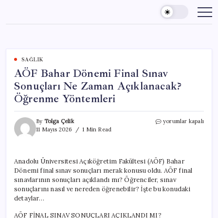
Skip
to
content
SAĞLIK
AÖF Bahar Dönemi Final Sınav
Sonuçları Ne Zaman Açıklanacak?
Öğrenme Yöntemleri
AÖF
By
Tolga Çelik
yorumlar kapalı
Bahar
11 Mayıs 2026
1 Min Read
Dönemi
Final
Sınav
Anadolu Üniversitesi Açıköğretim Fakültesi (AÖF) Bahar
Sonuçları
Dönemi final sınav sonuçları merak konusu oldu. AÖF final
Ne
Zaman
sınavlarının sonuçları açıklandı mı? Öğrenciler, sınav
Açıklanacak?
sonuçlarını nasıl ve nereden öğrenebilir? İşte bu konudaki
Öğrenme
detaylar…
Yöntemleri
için
AÖF FİNAL SINAV SONUÇLARI AÇIKLANDI MI?