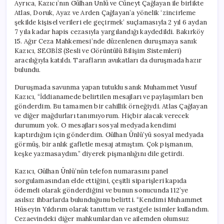
Ayrıca, Kazıcı’nın Gülhan Ünlü ve Cüneyt Çağlayan ile birlikte
Atlas, Doruk, Ayaz ve Arden Çağlayan’a yönelik ‘zincirleme
şekilde kişisel verileri ele geçirmek’ suçlamasıyla 2 yıl 6 aydan
7 yıla kadar hapis cezasıyla yargılandığı kaydedildi. Bakırköy
15. Ağır Ceza Mahkemesi’nde düzenlenen duruşmaya sanık
Kazıcı, SEGBİS (Sesli ve Görüntülü Bilişim Sistemleri)
aracılığıyla katıldı. Tarafların avukatları da duruşmada hazır
bulundu.
Duruşmada savunma yapan tutuklu sanık Muhammet Yusuf
Kazıcı, “İddianamede belirtilen mesajları ve paylaşımları ben
gönderdim. Bu tamamen bir cahillik örneğiydi. Atlas Çağlayan
ve diğer mağdurları tanımıyorum. Hiçbir alacak verecek
durumum yok. O mesajları sosyal medyada kendimi
kaptırdığım için gönderdim. Gülhan Ünlü’yü sosyal medyada
görmüş, bir anlık gafletle mesaj atmıştım. Çok pişmanım,
keşke yazmasaydım.” diyerek pişmanlığını dile getirdi.
Kazıcı, Gülhan Ünlü’nün telefon numarasını panel
sorgulamasından elde ettiğini, çeşitli siparişleri kapıda
ödemeli olarak gönderdiğini ve bunun sonucunda 112’ye
asılsız ihbarlarda bulunduğunu belirtti. “Kendimi Muhammet
Hüseyin Yıldırım olarak tanıttım ve rastgele isimler kullandım.
Cezaevindeki diğer mahkumlardan ve ailemden olumsuz