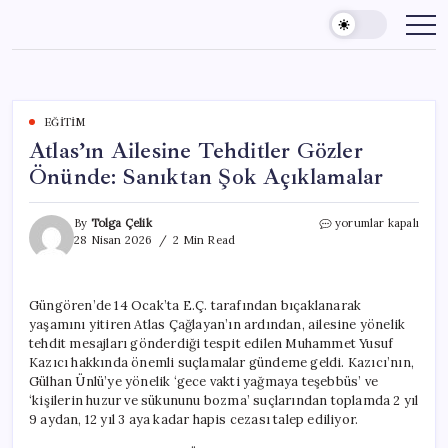
Skip
to
content
EĞITIM
Atlas’ın Ailesine Tehditler Gözler
Önünde: Sanıktan Şok Açıklamalar
Atlas’ın
By
Tolga Çelik
yorumlar kapalı
Ailesine
28 Nisan 2026
2 Min Read
Tehditler
Gözler
Önünde:
Güngören’de 14 Ocak’ta E.Ç. tarafından bıçaklanarak
Sanıktan
yaşamını yitiren Atlas Çağlayan’ın ardından, ailesine yönelik
Şok
Açıklamalar
tehdit mesajları gönderdiği tespit edilen Muhammet Yusuf
için
Kazıcı hakkında önemli suçlamalar gündeme geldi. Kazıcı’nın,
Gülhan Ünlü’ye yönelik ‘gece vakti yağmaya teşebbüs’ ve
‘kişilerin huzur ve sükununu bozma’ suçlarından toplamda 2 yıl
9 aydan, 12 yıl 3 aya kadar hapis cezası talep ediliyor.