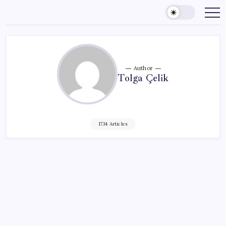
Skip
to
content
Author
Tolga Çelik
1734 Articles