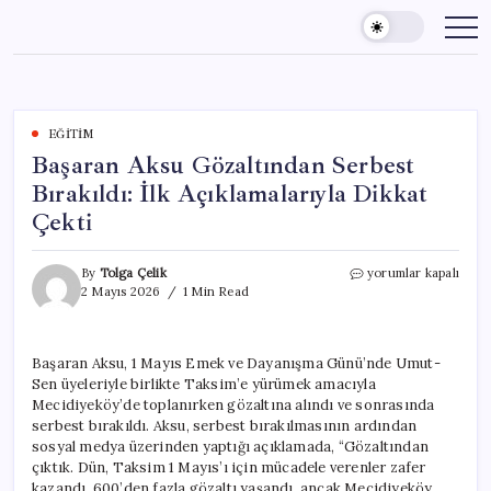
Skip
to
content
EĞITIM
Başaran Aksu Gözaltından Serbest
Bırakıldı: İlk Açıklamalarıyla Dikkat
Çekti
Başaran
By
Tolga Çelik
yorumlar kapalı
Aksu
2 Mayıs 2026
1 Min Read
Gözaltından
Serbest
Bırakıldı:
Başaran Aksu, 1 Mayıs Emek ve Dayanışma Günü’nde Umut-
İlk
Sen üyeleriyle birlikte Taksim’e yürümek amacıyla
Açıklamalarıyla
Dikkat
Mecidiyeköy’de toplanırken gözaltına alındı ve sonrasında
Çekti
serbest bırakıldı. Aksu, serbest bırakılmasının ardından
için
sosyal medya üzerinden yaptığı açıklamada, “Gözaltından
çıktık. Dün, Taksim 1 Mayıs’ı için mücadele verenler zafer
kazandı. 600’den fazla gözaltı yaşandı, ancak Mecidiyeköy