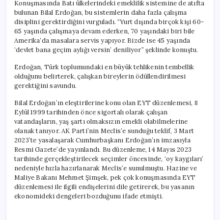
Konuşmasında Batı ülkelerindeki emeklilik sistemine de atıfta
bulunan Bilal Erdoğan, bu sistemlerin daha fazla çalışma
disiplini gerektirdiğini vurguladı. “Yurt dışında birçok kişi 60-
65 yaşında çalışmaya devam ederken, 70 yaşındaki biri bile
Amerika’da masalara servis yapıyor. Bizde ise 45 yaşında
‘devlet bana geçim aylığı versin’ deniliyor” şeklinde konuştu.
Erdoğan, Türk toplumundaki en büyük tehlikenin tembellik
olduğunu belirterek, çalışkan bireylerin ödüllendirilmesi
gerektiğini savundu.
Bilal Erdoğan’ın eleştirilerine konu olan EYT düzenlemesi, 8
Eylül 1999 tarihinden önce sigortalı olarak çalışan
vatandaşların, yaş şartı olmaksızın emekli olabilmelerine
olanak tanıyor. AK Parti’nin Meclis’e sunduğu teklif, 3 Mart
2023’te yasalaşarak Cumhurbaşkanı Erdoğan’ın imzasıyla
Resmi Gazete’de yayınlandı. Bu düzenleme, 14 Mayıs 2023
tarihinde gerçekleştirilecek seçimler öncesinde, ‘oy kaygıları’
nedeniyle hızla hazırlanarak Meclis’e sunulmuştu. Hazine ve
Maliye Bakanı Mehmet Şimşek, pek çok konuşmasında EYT
düzenlemesi ile ilgili endişelerini dile getirerek, bu yasanın
ekonomideki dengeleri bozduğunu ifade etmişti.