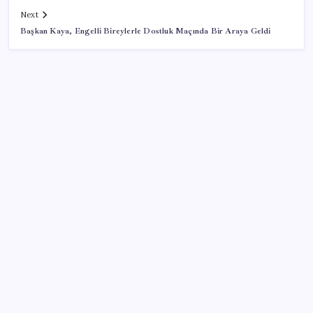
Next
Başkan Kaya, Engelli Bireylerle Dostluk Maçında Bir Araya Geldi
SON YAZILAR
Son dakika… Devlet Bahçeli ‘çerçeve yasa’yı imzaladı
Trump, yüksek kar elde eden petrol şirketlerine
tepki gösterdi
Kalbinizin en ucuz ilacı
Küresel piyasaları sallayan adım: ABD ve Japonya
güçlerini birleştirdi