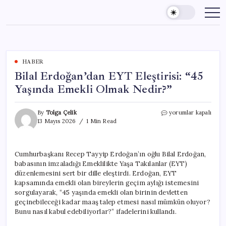
Skip
to
content
HABER
Bilal Erdoğan’dan EYT Eleştirisi: “45
Yaşında Emekli Olmak Nedir?”
Bilal
By
Tolga Çelik
yorumlar kapalı
Erdoğan’dan
13 Mayıs 2026
1 Min Read
EYT
Eleştirisi:
“45
Cumhurbaşkanı Recep Tayyip Erdoğan’ın oğlu Bilal Erdoğan,
Yaşında
babasının imzaladığı Emeklilikte Yaşa Takılanlar (EYT)
Emekli
Olmak
düzenlemesini sert bir dille eleştirdi. Erdoğan, EYT
Nedir?”
kapsamında emekli olan bireylerin geçim aylığı istemesini
için
sorgulayarak, “45 yaşında emekli olan birinin devletten
geçinebileceği kadar maaş talep etmesi nasıl mümkün oluyor?
Bunu nasıl kabul edebiliyorlar?” ifadelerini kullandı.