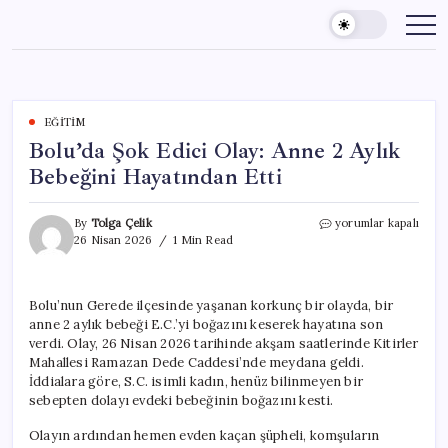
Skip
to
content
EĞITIM
Bolu’da Şok Edici Olay: Anne 2 Aylık
Bebeğini Hayatından Etti
Bolu’da
By
Tolga Çelik
yorumlar kapalı
Şok
26 Nisan 2026
1 Min Read
Edici
Olay:
Anne
Bolu’nun Gerede ilçesinde yaşanan korkunç bir olayda, bir
2
anne 2 aylık bebeği E.C.’yi boğazını keserek hayatına son
Aylık
Bebeğini
verdi. Olay, 26 Nisan 2026 tarihinde akşam saatlerinde Kitirler
Hayatından
Mahallesi Ramazan Dede Caddesi’nde meydana geldi.
Etti
İddialara göre, S.C. isimli kadın, henüz bilinmeyen bir
için
sebepten dolayı evdeki bebeğinin boğazını kesti.
Olayın ardından hemen evden kaçan şüpheli, komşuların