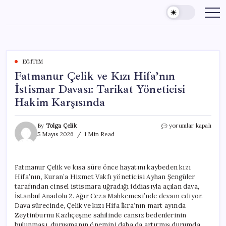
Skip
to
content
EĞITIM
Fatmanur Çelik ve Kızı Hifa’nın
İstismar Davası: Tarikat Yöneticisi
Hakim Karşısında
Fatmanur
By
Tolga Çelik
yorumlar kapalı
Çelik
5 Mayıs 2026
1 Min Read
ve
Kızı
Hifa’nın
Fatmanur Çelik ve kısa süre önce hayatını kaybeden kızı
İstismar
Hifa’nın, Kuran’a Hizmet Vakfı yöneticisi Ayhan Şengüler
Davası:
Tarikat
tarafından cinsel istismara uğradığı iddiasıyla açılan dava,
Yöneticisi
İstanbul Anadolu 2. Ağır Ceza Mahkemesi’nde devam ediyor.
Hakim
Dava sürecinde, Çelik ve kızı Hifa İkra’nın mart ayında
Karşısında
Zeytinburnu Kazlıçeşme sahilinde cansız bedenlerinin
için
bulunması, duruşmanın önemini daha da artırmış durumda.