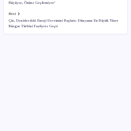
Büyüyor, Önüne Geçilemiyor’
Next
Çin, Denizlerdeki Enerji Devrimini Başlattı: Dünyanın En Büyük Yüzer
Rüzgar Türbini Faaliyete Geçti
SON YAZILAR
Son dakika… Devlet Bahçeli ‘çerçeve yasa’yı imzaladı
Trump, yüksek kar elde eden petrol şirketlerine
tepki gösterdi
Kalbinizin en ucuz ilacı