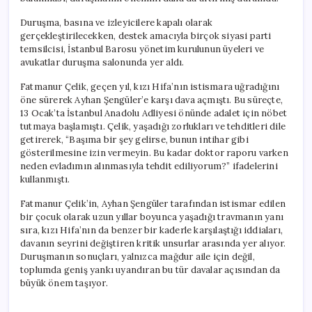
Duruşma, basına ve izleyicilere kapalı olarak
gerçekleştirilecekken, destek amacıyla birçok siyasi parti
temsilcisi, İstanbul Barosu yönetim kurulunun üyeleri ve
avukatlar duruşma salonunda yer aldı.
Fatmanur Çelik, geçen yıl, kızı Hifa’nın istismara uğradığını
öne sürerek Ayhan Şengüler’e karşı dava açmıştı. Bu süreçte,
13 Ocak’ta İstanbul Anadolu Adliyesi önünde adalet için nöbet
tutmaya başlamıştı. Çelik, yaşadığı zorlukları ve tehditleri dile
getirerek, “Başıma bir şey gelirse, bunun intihar gibi
gösterilmesine izin vermeyin. Bu kadar doktor raporu varken
neden evladımın alınmasıyla tehdit ediliyorum?” ifadelerini
kullanmıştı.
Fatmanur Çelik’in, Ayhan Şengüler tarafından istismar edilen
bir çocuk olarak uzun yıllar boyunca yaşadığı travmanın yanı
sıra, kızı Hifa’nın da benzer bir kaderle karşılaştığı iddiaları,
davanın seyrini değiştiren kritik unsurlar arasında yer alıyor.
Duruşmanın sonuçları, yalnızca mağdur aile için değil,
toplumda geniş yankı uyandıran bu tür davalar açısından da
büyük önem taşıyor.