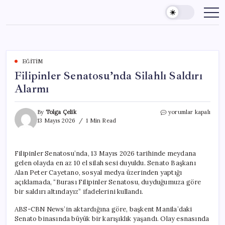
Skip
to
content
EĞITIM
Filipinler Senatosu’nda Silahlı Saldırı
Alarmı
Filipinler
By
Tolga Çelik
yorumlar kapalı
Senatosu’nda
13 Mayıs 2026
1 Min Read
Silahlı
Saldırı
Alarmı
Filipinler Senatosu’nda, 13 Mayıs 2026 tarihinde meydana
için
gelen olayda en az 10 el silah sesi duyuldu. Senato Başkanı
Alan Peter Cayetano, sosyal medya üzerinden yaptığı
açıklamada, “Burası Filipinler Senatosu, duyduğumuza göre
bir saldırı altındayız” ifadelerini kullandı.
ABS-CBN News’in aktardığına göre, başkent Manila’daki
Senato binasında büyük bir karışıklık yaşandı. Olay esnasında