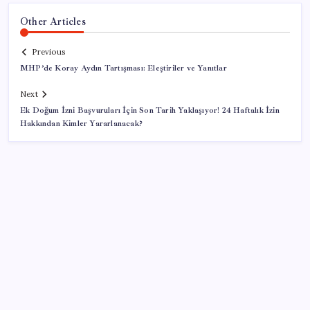
Other Articles
Previous
MHP’de Koray Aydın Tartışması: Eleştiriler ve Yanıtlar
Next
Ek Doğum İzni Başvuruları İçin Son Tarih Yaklaşıyor! 24 Haftalık İzin
Hakkından Kimler Yararlanacak?
SON YAZILAR
Son dakika… Devlet Bahçeli ‘çerçeve yasa’yı imzaladı