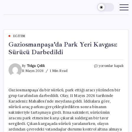
Skip
to
content
EĞITIM
Gaziosmanpaşa’da Park Yeri Kavgası:
Sürücü Darbedildi
Gaziosmanpaşa’da
By
Tolga Çelik
yorumlar kapalı
Park
11 Mayıs 2026
1 Min Read
Yeri
Kavgası:
Sürücü
Gaziosmanpaşa’da bir sürücü, park ettiği aracı yüzünden bir
Darbedildi
grup tarafından darbedildi. Olay, 11 Mayıs 2026 tarihinde
için
Karadeniz Mahallesi’nde meydana geldi. İddialara göre,
sürücü araç parkını gerçekleştirdikten sonra binanın
sakinleriyle tartışmaya girdi. Bina sakinleri, sürücünün
aracını park etmesine karşı çıkarak saldırgan bir tavır
sergiledi. Çıkan kargaşada sürücü yaralanırken, olayın
ardından çevredeki vatandaşlar durumu kontrol altına almaya