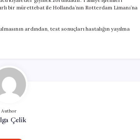
yucu kıyafetler giymek zorundadır. Tahliye işlemleri
lı bir mürettebat ile Hollanda’nın Rotterdam Limanı’na
nulmasının ardından, test sonuçları hastalığın yayılma
Author
lga Çelik