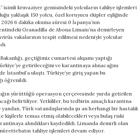
İstanbul’a
isimli kruvaziyer gemisindeki yolcuların tahliye işlemleri
Döndü,
uğu yaklaşık 150 yolcu, özel koruyucu ekipler eşliğinde
Karantina
s 2026 6 dakika okuma süresi 0 İspanya’nın
Süreci
entindeki Granadilla de Abona Limanı’na demirleyen
Başladı
irüs vakalarının tespit edilmesi nedeniyle yolcular
için
dı.
kanlığı, geçtiğimiz cumartesi akşamı yaptığı
kiye’ye getirileceğini ve karantinaya alınacağını
e İstanbul’a ulaştı. Türkiye’ye giriş yapan bu
ı öğrenildi.
 yürüttüğü operasyon çerçevesinde yurda getirilen
ağı belirtiliyor. Yetkililer, bu tedbirin amaçlı karantina
e yandan, Türk vatandaşlarında şu an herhangi bir hastalı
e kişilerle temas etmiş olabilecekleri veya bulaş riski
arantinaya alındıkları kaydedildi. Limanda demirli olan
 mürettebatın tahliye işlemleri devam ediyor.