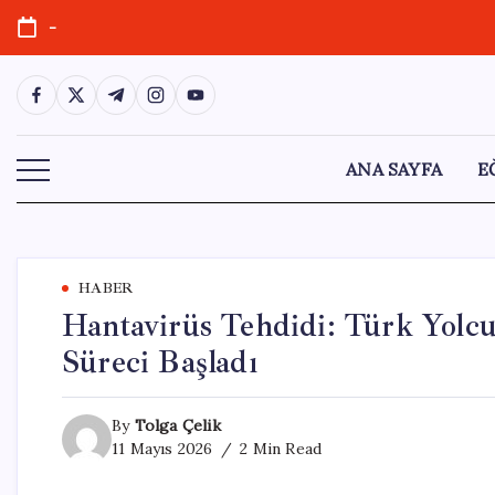
Skip
-
to
content
https://www.facebook.com/
https://twitter.com/
https://t.me/
https://www.instagram.com/
https://youtube.com/
ANA SAYFA
E
HABER
Hantavirüs Tehdidi: Türk Yolcu
Süreci Başladı
By
Tolga Çelik
11 Mayıs 2026
2 Min Read