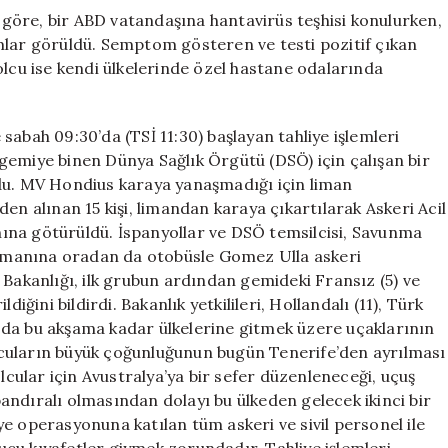
göre, bir ABD vatandaşına hantavirüs teşhisi konulurken,
mlar görüldü. Semptom gösteren ve testi pozitif çıkan
olcu ise kendi ülkelerinde özel hastane odalarında
ah 09:30’da (TSİ 11:30) başlayan tahliye işlemleri
gemiye binen Dünya Sağlık Örgütü (DSÖ) için çalışan bir
ldu. MV Hondius karaya yanaşmadığı için liman
en alınan 15 kişi, limandan karaya çıkartılarak Askeri Acil
ına götürüldü. İspanyollar ve DSÖ temsilcisi, Savunma
alimanına oradan da otobüsle Gomez Ulla askeri
 Bakanlığı, ilk grubun ardından gemideki Fransız (5) ve
iğini bildirdi. Bakanlık yetkilileri, Hollandalı (11), Türk
ların da bu akşama kadar ülkelerine gitmek üzere uçaklarının
cuların büyük çoğunluğunun bugün Tenerife’den ayrılması
olcular için Avustralya’ya bir sefer düzenleneceği, uçuş
ndıralı olmasından dolayı bu ülkeden gelecek ikinci bir
liye operasyonuna katılan tüm askeri ve sivil personel ile