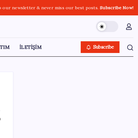
o our newsletter & never miss our best posts.
Subscribe Now!
TIM
İLETİŞİM
Subscribe
SON YAZILAR
ı
Son dakika… Devlet Bahçeli ‘çerçeve yasa’yı
imzaladı