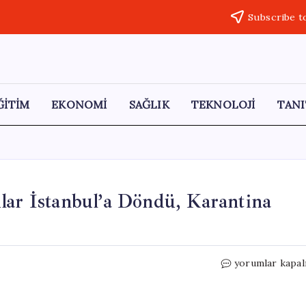
Subscribe t
ĞİTİM
EKONOMİ
SAĞLIK
TEKNOLOJİ
TANI
lar İstanbul’a Döndü, Karantina
Hantavirüs
yorumlar kapal
Tehdidi:
Türk
Yolcular