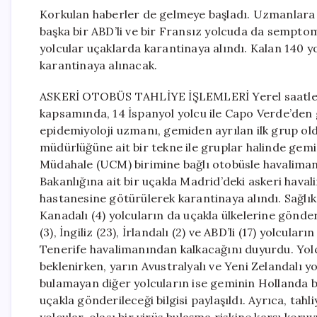
Korkulan haberler de gelmeye başladı. Uzmanlara 
başka bir ABD’li ve bir Fransız yolcuda da sempto
yolcular uçaklarda karantinaya alındı. Kalan 140 y
karantinaya alınacak.
ASKERİ OTOBÜS TAHLİYE İŞLEMLERİ Yerel saatle sab
kapsamında, 14 İspanyol yolcu ile Capo Verde’den 
epidemiyoloji uzmanı, gemiden ayrılan ilk grup o
müdürlüğüne ait bir tekne ile gruplar halinde gemid
Müdahale (UCM) birimine bağlı otobüsle havaliman
Bakanlığına ait bir uçakla Madrid’deki askeri hav
hastanesine götürülerek karantinaya alındı. Sağlık
Kanadalı (4) yolcuların da uçakla ülkelerine gönderild
(3), İngiliz (23), İrlandalı (2) ve ABD’li (17) yolcu
Tenerife havalimanından kalkacağını duyurdu. Yol
beklenirken, yarın Avustralyalı ve Yeni Zelandalı y
bulamayan diğer yolcuların ise geminin Hollanda ba
uçakla gönderileceği bilgisi paylaşıldı. Ayrıca, tah