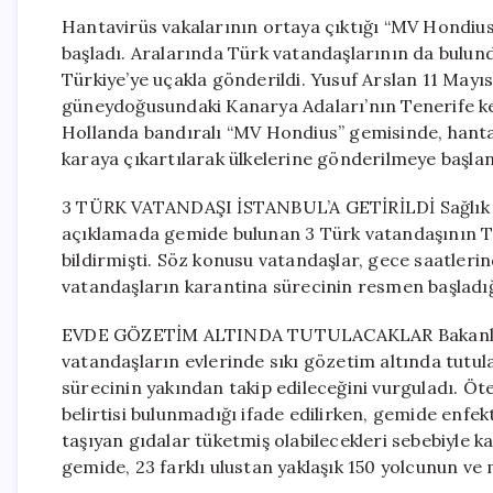
Hantavirüs vakalarının ortaya çıktığı “MV Hondius” 
başladı. Aralarında Türk vatandaşlarının da bulund
Türkiye’ye uçakla gönderildi. Yusuf Arslan 11 Mayı
güneydoğusundaki Kanarya Adaları’nın Tenerife k
Hollanda bandıralı “MV Hondius” gemisinde, hantav
karaya çıkartılarak ülkelerine gönderilmeye başlan
3 TÜRK VATANDAŞI İSTANBUL’A GETİRİLDİ Sağlık Ba
açıklamada gemide bulunan 3 Türk vatandaşının Tür
bildirmişti. Söz konusu vatandaşlar, gece saatlerind
vatandaşların karantina sürecinin resmen başladığ
EVDE GÖZETİM ALTINDA TUTULACAKLAR Bakanlığın
vatandaşların evlerinde sıkı gözetim altında tutulac
sürecinin yakından takip edileceğini vurguladı. Öt
belirtisi bulunmadığı ifade edilirken, gemide enfekt
taşıyan gıdalar tüketmiş olabilecekleri sebebiyle k
gemide, 23 farklı ulustan yaklaşık 150 yolcunun ve