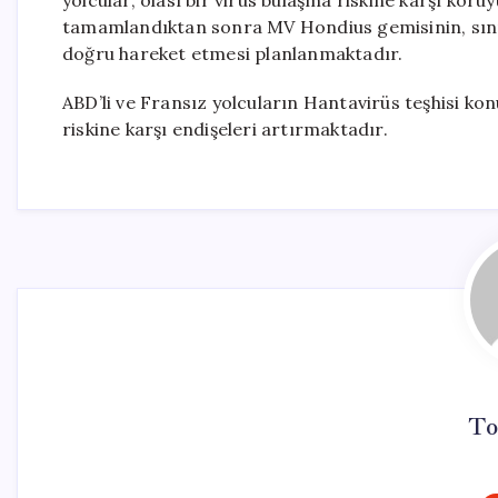
yolcular, olası bir virüs bulaşma riskine karşı koru
tamamlandıktan sonra MV Hondius gemisinin, sınır
doğru hareket etmesi planlanmaktadır.
ABD’li ve Fransız yolcuların Hantavirüs teşhisi ko
riskine karşı endişeleri artırmaktadır.
To