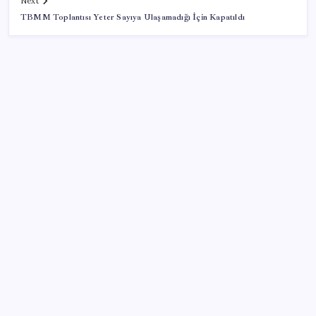
Next
TBMM Toplantısı Yeter Sayıya Ulaşamadığı İçin Kapatıldı
SON YAZILAR
Mevduat faizinde mart ayından bu yana bir ilk
yaşandı!
TCMB yılın 3. Enflasyon Raporu’nu 13 Ağustos’ta
açıklayacak
Son dakika… Devlet Bahçeli ‘çerçeve yasa’yı imzaladı
Trump, yüksek kar elde eden petrol şirketlerine
tepki gösterdi