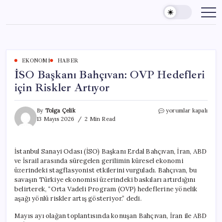
Skip
to
content
EKONOMI
HABER
İSO Başkanı Bahçıvan: OVP Hedefleri
için Riskler Artıyor
İSO
By
Tolga Çelik
yorumlar kapalı
Başkanı
13 Mayıs 2026
2 Min Read
Bahçıvan:
OVP
Hedefleri
İstanbul Sanayi Odası (İSO) Başkanı Erdal Bahçıvan, İran, ABD
için
ve İsrail arasında süregelen gerilimin küresel ekonomi
Riskler
Artıyor
üzerindeki stagflasyonist etkilerini vurguladı. Bahçıvan, bu
için
savaşın Türkiye ekonomisi üzerindeki baskıları artırdığını
belirterek, “Orta Vadeli Program (OVP) hedeflerine yönelik
aşağı yönlü riskler artış gösteriyor.” dedi.
Mayıs ayı olağan toplantısında konuşan Bahçıvan, İran ile ABD