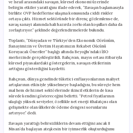
ve İsrail arasındaki savaşın, küresel ekonomi üzerinde
belirgin etkiler yarattığını ifade ederek, “Savaşın başlamasıyla
birlikte OVP hedeflerine ulaşma konusunda ciddi riskler
ortaya çıktı. Hizmet sektöründe bir direnç gözlemlense de,
savaş sanayi alanında hali hazırda zorlu olan koşulları daha da
zorlaştırıyor.” şeklinde değerlendirmelerde bulundu.
Toplantı, “Dünyadan ve Türkiye’den Ekonomik Görünüm,
Sanayimizin ve Üretim Hayatımızın Rekabet Gücünü
Koruyacak Öneriler” başlığı altında Beyoğlu’ndaki İSO
merkezinde gerçekleştirildi. Bahçıvan, mayıs ortası itibarıyla
küresel piyasalardaki göstergelerin, savaşın etkilerinin
arttığını gösterdiğini kaydetti.
Bahçıvan, dünya genelinde tüketici enflasyonlarının maliyet
artışlarının etkisiyle yükselmeye başladığını, bu süreçte hem
mal hem de hizmet sektörlerinde ikincil etkilerin de kısa
sürede kendini göstereceğini belirtti. “Petrol fiyatlarının
ulaştığı yüksek seviyeler, özellikle net enerji ithalatçısı olan
gelişmekte olan ülkelerde ödeme dengesi sorunlarını
artırıyor.” dedi.
Savaşın yarattığı belirsizliklerin devam ettiğini ancak 8
Nisan’da başlayan ateşkesin bir iyimserlik oluşturduğunu