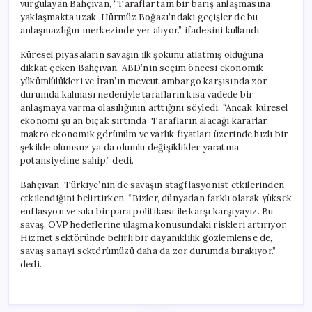
vurgulayan Bahçıvan, “Taraflar tam bir barış anlaşmasına
yaklaşmakta uzak. Hürmüz Boğazı’ndaki geçişler de bu
anlaşmazlığın merkezinde yer alıyor.” ifadesini kullandı.
Küresel piyasaların savaşın ilk şokunu atlatmış olduğuna
dikkat çeken Bahçıvan, ABD’nin seçim öncesi ekonomik
yükümlülükleri ve İran’ın mevcut ambargo karşısında zor
durumda kalması nedeniyle tarafların kısa vadede bir
anlaşmaya varma olasılığının arttığını söyledi. “Ancak, küresel
ekonomi şu an bıçak sırtında. Tarafların alacağı kararlar,
makro ekonomik görünüm ve varlık fiyatları üzerinde hızlı bir
şekilde olumsuz ya da olumlu değişiklikler yaratma
potansiyeline sahip.” dedi.
Bahçıvan, Türkiye’nin de savaşın stagflasyonist etkilerinden
etkilendiğini belirtirken, “Bizler, dünyadan farklı olarak yüksek
enflasyon ve sıkı bir para politikası ile karşı karşıyayız. Bu
savaş, OVP hedeflerine ulaşma konusundaki riskleri artırıyor.
Hizmet sektöründe belirli bir dayanıklılık gözlemlense de,
savaş sanayi sektörümüzü daha da zor durumda bırakıyor.”
dedi.