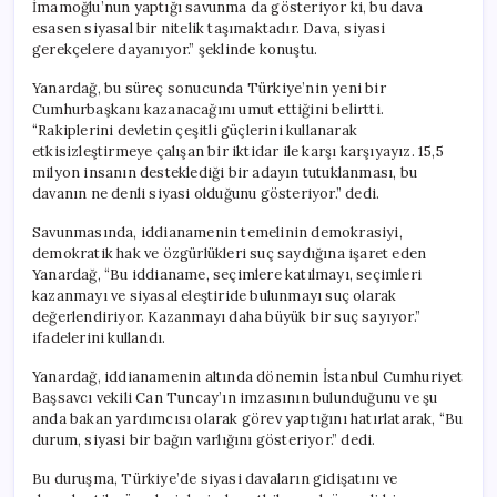
İmamoğlu’nun yaptığı savunma da gösteriyor ki, bu dava
esasen siyasal bir nitelik taşımaktadır. Dava, siyasi
gerekçelere dayanıyor.” şeklinde konuştu.
Yanardağ, bu süreç sonucunda Türkiye’nin yeni bir
Cumhurbaşkanı kazanacağını umut ettiğini belirtti.
“Rakiplerini devletin çeşitli güçlerini kullanarak
etkisizleştirmeye çalışan bir iktidar ile karşı karşıyayız. 15,5
milyon insanın desteklediği bir adayın tutuklanması, bu
davanın ne denli siyasi olduğunu gösteriyor.” dedi.
Savunmasında, iddianamenin temelinin demokrasiyi,
demokratik hak ve özgürlükleri suç saydığına işaret eden
Yanardağ, “Bu iddianame, seçimlere katılmayı, seçimleri
kazanmayı ve siyasal eleştiride bulunmayı suç olarak
değerlendiriyor. Kazanmayı daha büyük bir suç sayıyor.”
ifadelerini kullandı.
Yanardağ, iddianamenin altında dönemin İstanbul Cumhuriyet
Başsavcı vekili Can Tuncay’ın imzasının bulunduğunu ve şu
anda bakan yardımcısı olarak görev yaptığını hatırlatarak, “Bu
durum, siyasi bir bağın varlığını gösteriyor.” dedi.
Bu duruşma, Türkiye’de siyasi davaların gidişatını ve