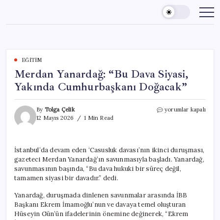
Skip
to
content
EĞITIM
Merdan Yanardağ: “Bu Dava Siyasi,
Yakında Cumhurbaşkanı Doğacak”
Merdan
By
Tolga Çelik
yorumlar kapalı
Yanardağ:
12 Mayıs 2026
1 Min Read
“Bu
Dava
Siyasi,
İstanbul’da devam eden ‘Casusluk davası’nın ikinci duruşması,
Yakında
gazeteci Merdan Yanardağ’ın savunmasıyla başladı. Yanardağ,
Cumhurbaşkanı
Doğacak”
savunmasının başında, “Bu dava hukuki bir süreç değil,
için
tamamen siyasi bir davadır.” dedi.
Yanardağ, duruşmada dinlenen savunmalar arasında İBB
Başkanı Ekrem İmamoğlu’nun ve davaya temel oluşturan
Hüseyin Gün’ün ifadelerinin önemine değinerek, “Ekrem