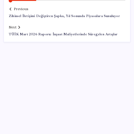
Previous
Zihinsel İletişimi Değiştiren Şapka, Yıl Sonunda Piyasalara Sunuluyor
Next
TÜİK Mart 2026 Raporu: İnşaat Maliyetlerinde Süregelen Artışlar
SON YAZILAR
Telif baskısı sonuç verdi: Suno şarkılarına dijital imza
geliyor
‘Tek çatı altında toplanmalı’ dedi: Akın Gürlek’ten