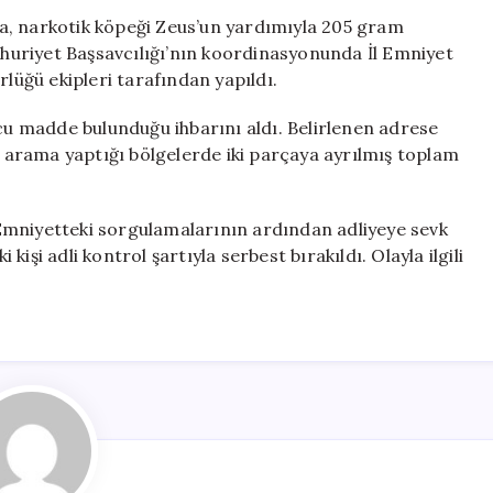
İş
a, narkotik köpeği Zeus’un yardımıyla 205 gram
Yerinde
uriyet Başsavcılığı’nın koordinasyonunda İl Emniyet
Uyuşturucu
üğü ekipleri tarafından yapıldı.
Madde
Buldu
ucu madde bulunduğu ihbarını aldı. Belirlenen adrese
için
arama yaptığı bölgelerde iki parçaya ayrılmış toplam
Emniyetteki sorgulamalarının ardından adliyeye sevk
 kişi adli kontrol şartıyla serbest bırakıldı. Olayla ilgili