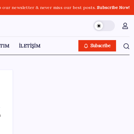
o our newsletter & never miss our best posts.
Subscribe Now!
TIM
İLETİŞİM
Subscribe
SON YAZILAR
ı
Telif baskısı sonuç verdi: Suno şarkılarına
dijital imza geliyor