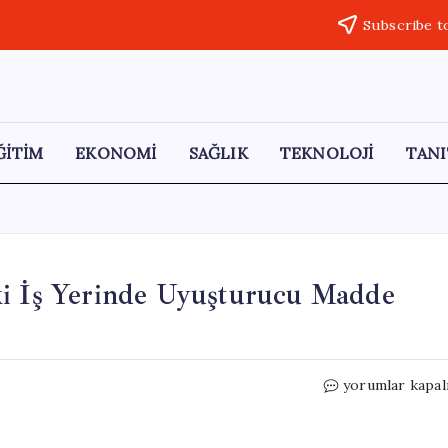
Subscribe t
ĞİTİM
EKONOMİ
SAĞLIK
TEKNOLOJİ
TANI
ki İş Yerinde Uyuşturucu Madde
Narkotik
yorumlar kapal
Köpeği
Zeus,
Kars’taki