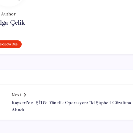
Author
lga Çelik
Follow Me
Next
Kayseri’de IŞİD’e Yönelik Operasyon: İki Şüpheli Gözaltına
Alındı