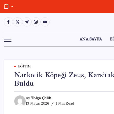
Skip
-
to
content
https://www.facebook.com/
https://twitter.com/
https://t.me/
https://www.instagram.com/
https://youtube.com/
ANA SAYFA
E
EĞITIM
Narkotik Köpeği Zeus, Kars’ta
Buldu
By
Tolga Çelik
13 Mayıs 2026
1 Min Read