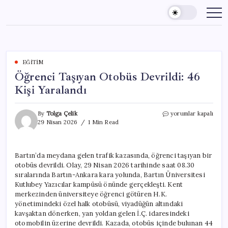
Skip
to
content
EĞITIM
Öğrenci Taşıyan Otobüs Devrildi: 46
Kişi Yaralandı
Öğrenci
By
Tolga Çelik
yorumlar kapalı
Taşıyan
29 Nisan 2026
1 Min Read
Otobüs
Devrildi:
46
Bartın’da meydana gelen trafik kazasında, öğrenci taşıyan bir
Kişi
otobüs devrildi. Olay, 29 Nisan 2026 tarihinde saat 08.30
Yaralandı
için
sıralarında Bartın-Ankara kara yolunda, Bartın Üniversitesi
Kutlubey Yazıcılar kampüsü önünde gerçekleşti. Kent
merkezinden üniversiteye öğrenci götüren H.K.
yönetimindeki özel halk otobüsü, viyadüğün altındaki
kavşaktan dönerken, yan yoldan gelen İ.Ç. idaresindeki
otomobilin üzerine devrildi. Kazada, otobüs içinde bulunan 44