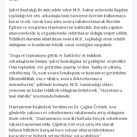
Şeker hastalığı ile mücadele eden M.S., bahar aylarında dağdan
topladığı bir otu, arkadaşlarının tavsiyesi üzerine kullanmaya
karar verdi. Ancak kısa süre sonra rahatsızlanarak Mardin
Eğitim ve Araştırma Hastanesi’ne kaldırıldı. Burada yapılan
muayenelerde iç organlarında ciddi hasar olduğu tespit edildi.
Tehlikeli durumu atlattıktan sonra M.S., topladığı otun zehirli
olduğunu ve kendisine büyük zarar verdiğini vurguladı.
“Dağa ot toplamaya gittik ve farklı bir ot buldum.
Arkadaşlarım bunun ‘şeker hastalığına iyi geldiğini’ söylediler.
Onu topladım, eve getirdim, pişirip yedim. Yanlış ot çıkmış,
zehirliymiş. Üç saat sonra fenalaştım ve hastaneye getirildim.
Elhamdülillah, önce Allah’a, sonra doktorlarımıza
minnettarım,” şeklinde konuştu. M.S., tanımadığı otları
yemenin ne kadar tehlikeli olduğunu belirterek, “Hayatınıza
mal olabilir,” uyarısında bulundu.
Hastanenin Başhekim Yardımcısı Dr. Çağlar Öztürk, son
günlerde yabancı ot zehirlenmesi vakalarında artış olduğunu
ifade ederek, “Hastanemize son iki haftada birçok zehirlenme
vakası başvurusu oldu. Çiğdem özü veya çiriş otu olarak
bilinen bitkilere karışan bazı yabani otların tüketilmesi,
karaciğer ve böbrek yetmezliğine yol açabiliyor,”