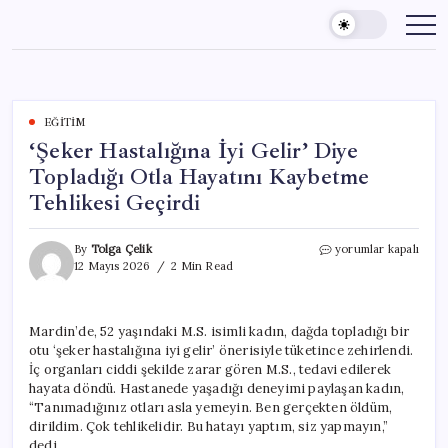
Skip
to
content
EĞITIM
‘Şeker Hastalığına İyi Gelir’ Diye
Topladığı Otla Hayatını Kaybetme
Tehlikesi Geçirdi
‘Şeker
By
Tolga Çelik
yorumlar kapalı
Hastalığına
12 Mayıs 2026
2 Min Read
İyi
Gelir’
Diye
Mardin’de, 52 yaşındaki M.S. isimli kadın, dağda topladığı bir
Topladığı
otu ‘şeker hastalığına iyi gelir’ önerisiyle tüketince zehirlendi.
Otla
Hayatını
İç organları ciddi şekilde zarar gören M.S., tedavi edilerek
Kaybetme
hayata döndü. Hastanede yaşadığı deneyimi paylaşan kadın,
Tehlikesi
“Tanımadığınız otları asla yemeyin. Ben gerçekten öldüm,
Geçirdi
dirildim. Çok tehlikelidir. Bu hatayı yaptım, siz yapmayın,”
için
dedi.