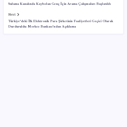
Sulama Kanalında Kaybolan Genç İçin Arama Çalışmaları Başlatıldı
Next
Türkiye’deki İlk Elektronik Para Şirketinin Faaliyetleri Geçici Olarak
Durduruldu: Merkez Bankası’ndan Açıklama
SON YAZILAR
Son dakika… Devlet Bahçeli ‘çerçeve yasa’yı imzaladı
Trump, yüksek kar elde eden petrol şirketlerine
tepki gösterdi
Kalbinizin en ucuz ilacı