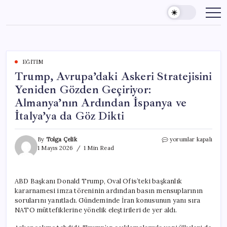
Skip
to
content
EĞITIM
Trump, Avrupa’daki Askeri Stratejisini
Yeniden Gözden Geçiriyor:
Almanya’nın Ardından İspanya ve
İtalya’ya da Göz Dikti
Trump,
By
Tolga Çelik
yorumlar kapalı
Avrupa’daki
1 Mayıs 2026
1 Min Read
Askeri
Stratejisini
Yeniden
ABD Başkanı Donald Trump, Oval Ofis’teki başkanlık
Gözden
kararnamesi imza töreninin ardından basın mensuplarının
Geçiriyor:
Almanya’nın
sorularını yanıtladı. Gündeminde İran konusunun yanı sıra
Ardından
NATO müttefiklerine yönelik eleştirileri de yer aldı.
İspanya
ve