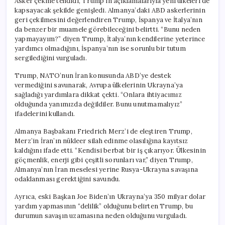
Asker çekme tehdidi, Trump’ın açıklamalarıyla yeni ülkeleri de
İtalya’ya
kapsayacak şekilde genişledi. Almanya’daki ABD askerlerinin
da
geri çekilmesini değerlendiren Trump, İspanya ve İtalya’nın
Göz
da benzer bir muamele görebileceğini belirtti. “Bunu neden
Dikti
yapmayayım?” diyen Trump, İtalya’nın kendilerine yeterince
için
yardımcı olmadığını, İspanya’nın ise sorunlu bir tutum
sergilediğini vurguladı.
Trump, NATO’nun İran konusunda ABD’ye destek
vermediğini savunarak, Avrupa ülkelerinin Ukrayna’ya
sağladığı yardımlara dikkat çekti. “Onlara ihtiyacımız
olduğunda yanımızda değildiler. Bunu unutmamalıyız”
ifadelerini kullandı.
Almanya Başbakanı Friedrich Merz’i de eleştiren Trump,
Merz’in İran’ın nükleer silah edinme olasılığına kayıtsız
kaldığını ifade etti. “Kendisi berbat bir iş çıkarıyor. Ülkesinin
göçmenlik, enerji gibi çeşitli sorunları var,” diyen Trump,
Almanya’nın İran meselesi yerine Rusya-Ukrayna savaşına
odaklanması gerektiğini savundu.
Ayrıca, eski Başkan Joe Biden’ın Ukrayna’ya 350 milyar dolar
yardım yapmasının “delilik” olduğunu belirten Trump, bu
durumun savaşın uzamasına neden olduğunu vurguladı.