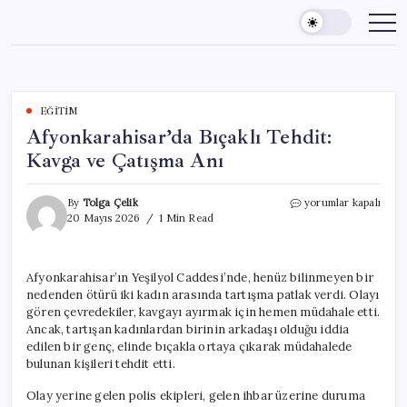
Skip
to
content
EĞITIM
Afyonkarahisar’da Bıçaklı Tehdit:
Kavga ve Çatışma Anı
Afyonkarahisar’da
By
Tolga Çelik
yorumlar kapalı
Bıçaklı
20 Mayıs 2026
1 Min Read
Tehdit:
Kavga
ve
Afyonkarahisar’ın Yeşilyol Caddesi’nde, henüz bilinmeyen bir
Çatışma
nedenden ötürü iki kadın arasında tartışma patlak verdi. Olayı
Anı
için
gören çevredekiler, kavgayı ayırmak için hemen müdahale etti.
Ancak, tartışan kadınlardan birinin arkadaşı olduğu iddia
edilen bir genç, elinde bıçakla ortaya çıkarak müdahalede
bulunan kişileri tehdit etti.
Olay yerine gelen polis ekipleri, gelen ihbar üzerine duruma