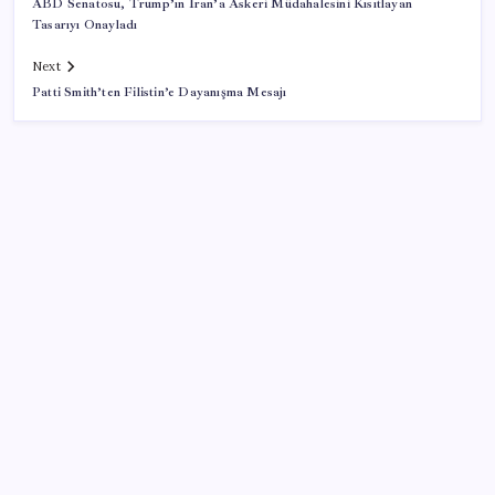
ABD Senatosu, Trump’ın İran’a Askeri Müdahalesini Kısıtlayan
Tasarıyı Onayladı
Next
Patti Smith’ten Filistin’e Dayanışma Mesajı
SON YAZILAR
Son dakika… Devlet Bahçeli ‘çerçeve yasa’yı imzaladı
Trump, yüksek kar elde eden petrol şirketlerine
tepki gösterdi
Kalbinizin en ucuz ilacı