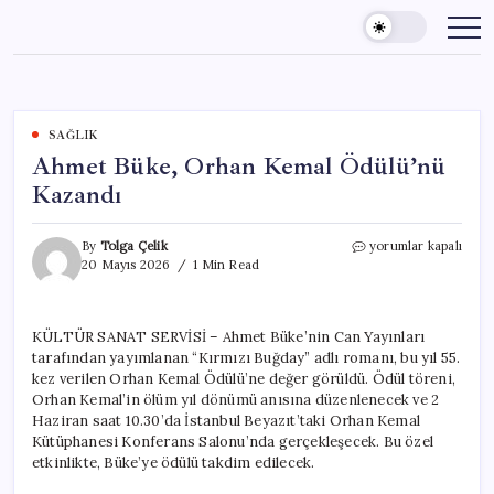
Skip
to
content
SAĞLIK
Ahmet Büke, Orhan Kemal Ödülü’nü
Kazandı
Ahmet
By
Tolga Çelik
yorumlar kapalı
Büke,
20 Mayıs 2026
1 Min Read
Orhan
Kemal
Ödülü’nü
KÜLTÜR SANAT SERVİSİ – Ahmet Büke’nin Can Yayınları
Kazandı
tarafından yayımlanan “Kırmızı Buğday” adlı romanı, bu yıl 55.
için
kez verilen Orhan Kemal Ödülü’ne değer görüldü. Ödül töreni,
Orhan Kemal’in ölüm yıl dönümü anısına düzenlenecek ve 2
Haziran saat 10.30’da İstanbul Beyazıt’taki Orhan Kemal
Kütüphanesi Konferans Salonu’nda gerçekleşecek. Bu özel
etkinlikte, Büke’ye ödülü takdim edilecek.