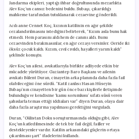
Jandarma ekipleri, yaptığı ihbar doğrultusunda mezarlıkta
Alev Koç’un cansız bedenini buldu. Subaşı, çıkarıldığı
mahkeme tarafından tutuklanarak cezaevine gönderildi.
Acılı anne Cennet Koç, kızının katilinin en ağır şekilde
cezalandırılmasını istediğini belirterek, “Kızım asla bunu hak
etmedi. Hem parasını aldı hem de canını aldı. Bunu
cezaevinden bırakmasınlar, en ağır cezayı versinler. Geride iki
öksüz çocuk kaldı. Kızım, cıvıl cıvıldı, hayalleri yarım kaldı”
şeklinde konuştu.
Alev Koç’un ailesi, avukatlarıyla birlikte adliyede etkin bir
mücadele yürütüyor. Gaziantep Baro Başkanı ve ailenin
avukatı Bülent Duran, cinayetin arka planında daha fazla fail
olabileceğini öne sürdü. “Katil zanlısı Hasan Hüseyin
Subaşı’nın cinayetten bir gün önce bazı kişilerle iletişimde
bulunduğu ve kendisine ‘kamu sorumlusu’ sıfatı süsü veren
şahıslarla temas ettiği iddiaları var” diyen Duran, olaya dair
daha fazla araştırma yapılması gerektiğini vurguladı.
Duran, “Gülistan Doku soruşturmasında olduğu gibi, Alev
Koç’un katledilmesinde de tek bir fail değil, failler ve
destekleyenler vardır. Katilin arkasındaki güçlerin ortaya
çıkarılması şart” ifadelerini kullandı.