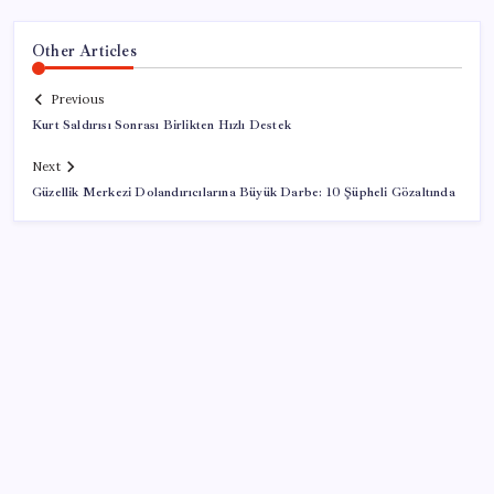
Other Articles
Previous
Kurt Saldırısı Sonrası Birlikten Hızlı Destek
Next
Güzellik Merkezi Dolandırıcılarına Büyük Darbe: 10 Şüpheli Gözaltında
SON YAZILAR
Telif baskısı sonuç verdi: Suno şarkılarına dijital imza