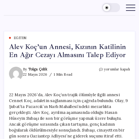
Skip
to
content
EĞITIM
Alev Koç’un Annesi, Kızının Katilinin
En Ağır Cezayı Almasını Talep Ediyor
Alev
By
Tolga Çelik
yorumlar kapalı
Koç’un
22 Mayıs 2026
1 Min Read
Annesi,
Kızının
Katilinin
22 Mayıs 2026’da, Alev Koç’un trajik ölümüyle ilgili annesi
En
Cennet Koç, adaletin sağlanması için çağrıda bulundu. Olay, 9
Ağır
Cezayı
Şubat’ta Pazarcık’ın Narlı Mahallesi’ndeki mezarlıkta
Almasını
gerçekleşti. Alev Koç, ayrılma aşamasında olduğu Hasan
Talep
Hüseyin Subaşı ile son bir görüşme yapmak üzere buluştu.
Ediyor
Ancak görüşme sırasında çıkan tartışma, genç kadının
için
boğularak öldürülmesiyle sonuçlandı. Subaşı, cinayetten bir
gün sonra Gaziantep Adliyesi’ne giderek suçunu itiraf etti.