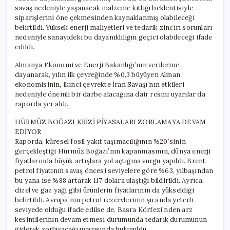
savaş nedeniyle yaşanacak malzeme kıtlığı beklentisiyle
siparişlerini öne çekmesinden kaynaklanmış olabileceği
belirtildi. Yüksek enerji maliyetleri ve tedarik zinciri sorunları
nedeniyle sanayideki bu dayanıklılığın geçici olabileceği ifade
edildi.
Almanya Ekonomi ve Enerji Bakanlığı’nın verilerine
dayanarak, yılın ilk çeyreğinde %0,3 büyüyen Alman
ekonomisinin, ikinci çeyrekte İran Savaşı’nın etkileri
nedeniyle önemli bir darbe alacağına dair resmi uyarılar da
raporda yer aldı.
HÜRMÜZ BOĞAZI KRİZİ PİYASALARI ZORLAMAYA DEVAM
EDİYOR
Raporda, küresel fosil yakıt taşımacılığının %20’sinin
gerçekleştiği Hürmüz Boğazı’nın kapanmasının, dünya enerji
fiyatlarında büyük artışlara yol açtığına vurgu yapıldı. Brent
petrol fiyatının savaş öncesi seviyelere göre %63, yılbaşından
bu yana ise %88 artarak 117 dolara ulaştığı bildirildi. Ayrıca,
dizel ve gaz yağı gibi ürünlerin fiyatlarının da yükseldiği
belirtildi. Avrupa’nın petrol rezervlerinin şu anda yeterli
seviyede olduğu ifade edilse de, Basra Körfezi’nden arz
kesintilerinin devam etmesi durumunda tedarik durumunun
giderek zorlaşacağı uyarısında bulunuldu.