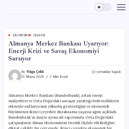
Skip
to
content
EKONOMI
HABER
Almanya Merkez Bankası Uyarıyor:
Enerji Krizi ve Savaş Ekonomiyi
Sarsıyor
Almanya
By
Tolga Çelik
yorumlar kapalı
Merkez
22 Mayıs 2026
2 Min Read
Bankası
Uyarıyor:
Enerji
Almanya Merkez Bankası (Bundesbank), artan enerji
Krizi
maliyetleri ve Orta Doğu’daki savaşın yarattığı belirsizliklerin
ve
Savaş
etkisiyle enflasyonun yükseliş gösterdiğini ve ekonomik
Ekonomiyi
büyümenin ikinci çeyrekte duraksama yaşayacağını açıkladı.
Sarsıyor
Bundesbank’ın mayıs ayına ait raporunda, Orta Doğu’daki
için
çatışmaların Alman ekonomisini önemli ölçüde etkilediğine
dikkat çekildi. Bu çerçevede, ikinci çeyrekte ekonomik bir