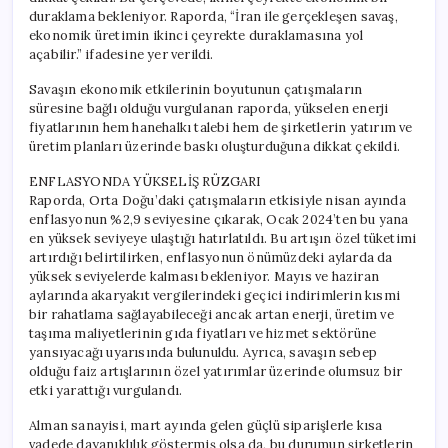
duraklama bekleniyor. Raporda, “İran ile gerçekleşen savaş,
ekonomik üretimin ikinci çeyrekte duraklamasına yol
açabilir.” ifadesine yer verildi.
Savaşın ekonomik etkilerinin boyutunun çatışmaların
süresine bağlı olduğu vurgulanan raporda, yükselen enerji
fiyatlarının hem hanehalkı talebi hem de şirketlerin yatırım ve
üretim planları üzerinde baskı oluşturduğuna dikkat çekildi.
ENFLASYONDA YÜKSELİŞ RÜZGARI
Raporda, Orta Doğu’daki çatışmaların etkisiyle nisan ayında
enflasyonun %2,9 seviyesine çıkarak, Ocak 2024’ten bu yana
en yüksek seviyeye ulaştığı hatırlatıldı. Bu artışın özel tüketimi
artırdığı belirtilirken, enflasyonun önümüzdeki aylarda da
yüksek seviyelerde kalması bekleniyor. Mayıs ve haziran
aylarında akaryakıt vergilerindeki geçici indirimlerin kısmi
bir rahatlama sağlayabileceği ancak artan enerji, üretim ve
taşıma maliyetlerinin gıda fiyatları ve hizmet sektörüne
yansıyacağı uyarısında bulunuldu. Ayrıca, savaşın sebep
olduğu faiz artışlarının özel yatırımlar üzerinde olumsuz bir
etki yarattığı vurgulandı.
Alman sanayisi, mart ayında gelen güçlü siparişlerle kısa
vadede dayanıklılık göstermiş olsa da, bu durumun şirketlerin