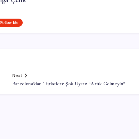
lga Çelik
Follow Me
Next
Barcelona’dan Turistlere Şok Uyarı: “Artık Gelmeyin”
Office Lisans Satın Al