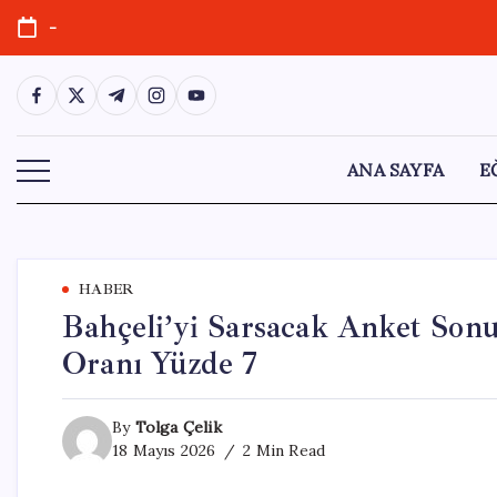
Skip
-
to
content
https://www.facebook.com/
https://twitter.com/
https://t.me/
https://www.instagram.com/
https://youtube.com/
ANA SAYFA
E
HABER
Bahçeli’yi Sarsacak Anket Sonu
Oranı Yüzde 7
By
Tolga Çelik
18 Mayıs 2026
2 Min Read