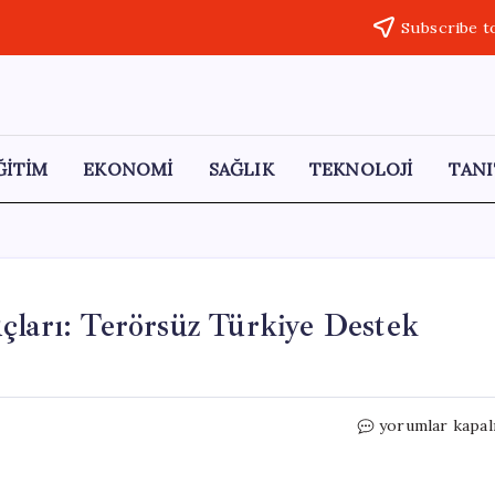
Subscribe t
ĞİTİM
EKONOMİ
SAĞLIK
TEKNOLOJİ
TANI
çları: Terörsüz Türkiye Destek
Bahçeli’yi
yorumlar kapal
Sarsacak
Anket
Sonuçları: