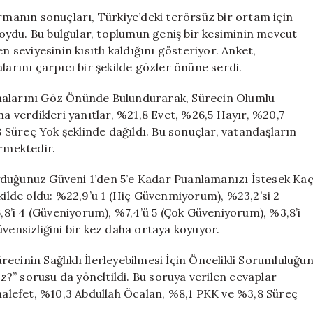
Terörsüz
ırmanın sonuçları, Türkiye’deki terörsüz bir ortam için
Türkiye
oydu. Bu bulgular, toplumun geniş bir kesiminin mevcut
Destek
n seviyesinin kısıtlı kaldığını gösteriyor. Anket,
Oranı
larını çarpıcı bir şekilde gözler önüne serdi.
Yüzde
7
şmalarını Göz Önünde Bulundurarak, Sürecin Olumlu
için
verdikleri yanıtlar, %21,8 Evet, %26,5 Hayır, %20,7
Süreç Yok şeklinde dağıldı. Bu sonuçlar, vatandaşların
ermektedir.
yduğunuz Güveni 1’den 5’e Kadar Puanlamanızı İstesek Ka
ekilde oldu: %22,9’u 1 (Hiç Güvenmiyorum), %23,2’si 2
’i 4 (Güveniyorum), %7,4’ü 5 (Çok Güveniyorum), %3,8’i
vensizliğini bir kez daha ortaya koyuyor.
ecinin Sağlıklı İlerleyebilmesi İçin Öncelikli Sorumluluğu
sorusu da yöneltildi. Bu soruya verilen cevaplar
alefet, %10,3 Abdullah Öcalan, %8,1 PKK ve %3,8 Süreç