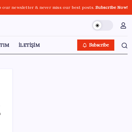
o our newsletter & never miss our best posts.
Subscribe Now!
TIM
İLETİŞİM
Subscribe
SON YAZILAR
ı
Son dakika… Devlet Bahçeli ‘çerçeve yasa’yı
imzaladı