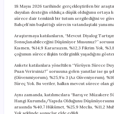
18 Mayıs 2026 tarihinde gerçekleştirilen bir araşt
duyulan desteğin oldukça düşük olduğunu ortaya k
sürece dair temkinli bir tutum sergilediğini ve güve
Bahçeli’nin başlattığı sürecin vatandaştaki yansıma
Araştırmaya katılanların, “Mevcut Diyalog Tartı
Sonuçlanabileceğini Düşünüyor Musunuz?” sorusuna 
Kısmen, %14,9 Kararsızım, %12,3 Fikrim Yok, %3,8 
çoğunun sürece ilişkin tedirginlik yaşadığını göst
Ankete katılanlara yöneltilen “Yürüyen Sürece Du
Puan Verirsiniz?” sorusuna gelen yanıtlar ise şu ş
(Güvenmiyorum), %25,9’u 3 (Az Güveniyorum), %16,8
Süreç Yok. Bu veriler, halkın mevcut sürece olan gü
Aynı zamanda, katılımcılara “Barış ve Müzakere Sür
Hangi Kurumda/Yapıda Olduğunu Düşünüyorsunuz?” 
arasında %40,7 Hükümet, %25,9 Meclis, %11,2 Muh
Yok şeklinde sonuçlar elde edildi.