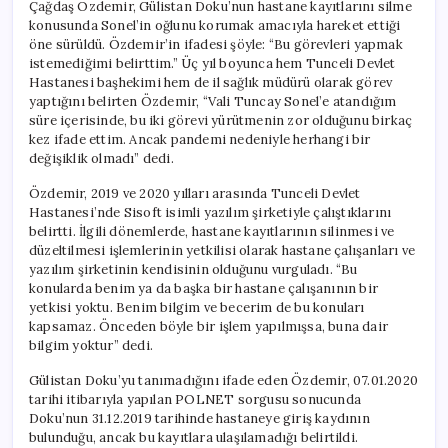
Çağdaş Özdemir, Gülistan Doku’nun hastane kayıtlarını silme
konusunda Sonel’in oğlunu korumak amacıyla hareket ettiği
öne sürüldü. Özdemir’in ifadesi şöyle: “Bu görevleri yapmak
istemediğimi belirttim.” Üç yıl boyunca hem Tunceli Devlet
Hastanesi başhekimi hem de il sağlık müdürü olarak görev
yaptığını belirten Özdemir, “Vali Tuncay Sonel’e atandığım
süre içerisinde, bu iki görevi yürütmenin zor olduğunu birkaç
kez ifade ettim. Ancak pandemi nedeniyle herhangi bir
değişiklik olmadı” dedi.
Özdemir, 2019 ve 2020 yılları arasında Tunceli Devlet
Hastanesi’nde Sisoft isimli yazılım şirketiyle çalıştıklarını
belirtti. İlgili dönemlerde, hastane kayıtlarının silinmesi ve
düzeltilmesi işlemlerinin yetkilisi olarak hastane çalışanları ve
yazılım şirketinin kendisinin olduğunu vurguladı. “Bu
konularda benim ya da başka bir hastane çalışanının bir
yetkisi yoktu. Benim bilgim ve becerim de bu konuları
kapsamaz. Önceden böyle bir işlem yapılmışsa, buna dair
bilgim yoktur” dedi.
Gülistan Doku’yu tanımadığını ifade eden Özdemir, 07.01.2020
tarihi itibarıyla yapılan POLNET sorgusu sonucunda
Doku’nun 31.12.2019 tarihinde hastaneye giriş kaydının
bulunduğu, ancak bu kayıtlara ulaşılamadığı belirtildi.