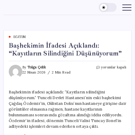
Skip
to
content
EĞITIM
Başhekimin İfadesi Açıklandı:
“Kayıtların Silindiğini Düşünüyorum”
Başhekimin
By
Tolga Çelik
yorumlar kapalı
İfadesi
22 Nisan 2026
2 Min Read
Açıklandı:
“Kayıtların
Silindiğini
Başhekimin ifadesi açıklandı: “Kayıtların silindiğini
Düşünüyorum”
düşünüyorum.” Tunceli Devlet Hastanesi’nin eski başhekimi
için
Çağdaş Özdemir’in, Gülistan Doku’nun hastaneye girişine dair
görüntüler olmasına rağmen, hastane kayıtlarının
bulunmaması sonrasında gözaltına alındığı iddia ediliyordu.
Özdemir’in ifadesi, dönemin Tunceli Valisi Tuncay Sonel’in
adliyedeki işlemleri devam ederken ortaya çıktı.