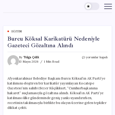
Skip
to
content
EĞITIM
Burcu Köksal Karikatürü Nedeniyle
Gazeteci Gözaltına Alındı
Burcu
By
Tolga Çelik
yorumlar kapalı
Köksal
13 Mayıs 2026
1 Min Read
Karikatürü
Nedeniyle
Gazeteci
Afyonkarahisar Belediye Başkanı Burcu Köksal’ın AK Parti’ye
Gözaltına
katılımını eleştiren bir karikatür yayımlayan Kocatepe
Alındı
için
Gazetesi’nin sahibi Sezer Küçükkurt, “Cumhurbaşkanına
hakaret” suçlamasıyla gözaltına alındı. Köksal’ın AK Parti’ye
katılması ülke gündeminde geniş yankı uyandırırken,
rozetinin takılmasıyla birlikte bu olayın üzerine gelen tepkiler
dikkat çekti.