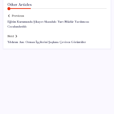
Other Articles
Previous
Eğitim Kurumunda Şikayet Skandalı: Yurt Müdür Yardımcısı
Cezalandırıldı
Next
Yıldırım Anı: Orman İşçilerini Şaşkına Çeviren Görüntüler
SON YAZILAR
Son dakika… Devlet Bahçeli ‘çerçeve yasa’yı imzaladı