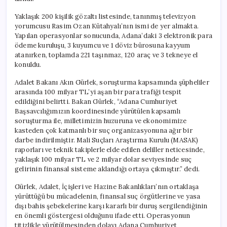
Avukat
Gözaltında
Yaklaşık 200 kişilik gözaltı listesinde, tanınmış televizyon
için
yorumcusu Rasim Ozan Kütahyalı’nın ismi de yer almakta.
Yapılan operasyonlar sonucunda, Adana’daki 3 elektronik para
ödeme kuruluşu, 3 kuyumcu ve 1 döviz bürosuna kayyum
atanırken, toplamda 221 taşınmaz, 120 araç ve 3 tekneye el
konuldu.
Adalet Bakanı Akın Gürlek, soruşturma kapsamında şüpheliler
arasında 100 milyar TL’yi aşan bir para trafiği tespit
edildiğini belirtti. Bakan Gürlek, “Adana Cumhuriyet
Başsavcılığımızın koordinesinde yürütülen kapsamlı
soruşturma ile, milletimizin huzuruna ve ekonomimize
kasteden çok katmanlı bir suç organizasyonuna ağır bir
darbe indirilmiştir. Mali Suçları Araştırma Kurulu (MASAK)
raporları ve teknik takiplerle elde edilen deliller neticesinde,
yaklaşık 100 milyar TL ve 2 milyar dolar seviyesinde suç
gelirinin finansal sisteme aklandığı ortaya çıkmıştır.” dedi.
Gürlek, Adalet, İçişleri ve Hazine Bakanlıkları’nın ortaklaşa
yürüttüğü bu mücadelenin, finansal suç örgütlerine ve yasa
dışı bahis şebekelerine karşı kararlı bir duruş sergilendiğinin
en önemli göstergesi olduğunu ifade etti. Operasyonun
titizlikle yürütülmesinden dolayı Adana Cumhuriyet