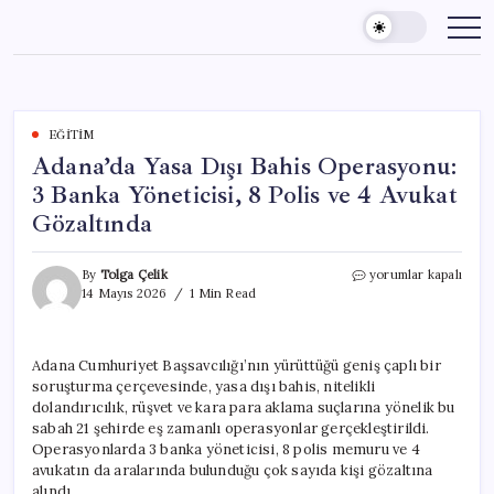
Skip
to
content
EĞITIM
Adana’da Yasa Dışı Bahis Operasyonu:
3 Banka Yöneticisi, 8 Polis ve 4 Avukat
Gözaltında
Adana’da
By
Tolga Çelik
yorumlar kapalı
Yasa
14 Mayıs 2026
1 Min Read
Dışı
Bahis
Operasyonu:
Adana Cumhuriyet Başsavcılığı’nın yürüttüğü geniş çaplı bir
3
soruşturma çerçevesinde, yasa dışı bahis, nitelikli
Banka
Yöneticisi,
dolandırıcılık, rüşvet ve kara para aklama suçlarına yönelik bu
8
sabah 21 şehirde eş zamanlı operasyonlar gerçekleştirildi.
Polis
Operasyonlarda 3 banka yöneticisi, 8 polis memuru ve 4
ve
avukatın da aralarında bulunduğu çok sayıda kişi gözaltına
4
alındı.