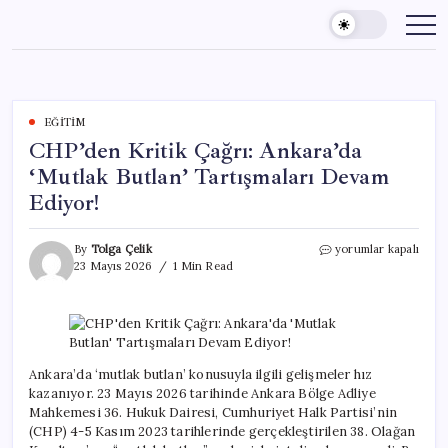
Skip
to
content
EĞITIM
CHP’den Kritik Çağrı: Ankara’da
‘Mutlak Butlan’ Tartışmaları Devam
Ediyor!
CHP’den
By
Tolga Çelik
yorumlar kapalı
Kritik
23 Mayıs 2026
1 Min Read
Çağrı:
Ankara’da
‘Mutlak
Butlan’
Tartışmaları
Devam
Ankara’da ‘mutlak butlan’ konusuyla ilgili gelişmeler hız
Ediyor!
kazanıyor. 23 Mayıs 2026 tarihinde Ankara Bölge Adliye
için
Mahkemesi 36. Hukuk Dairesi, Cumhuriyet Halk Partisi’nin
(CHP) 4-5 Kasım 2023 tarihlerinde gerçekleştirilen 38. Olağan