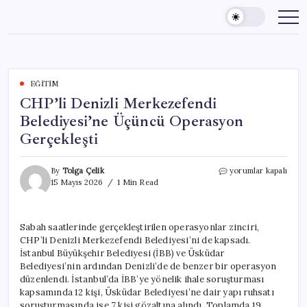
Skip
to
content
EĞITIM
CHP’li Denizli Merkezefendi
Belediyesi’ne Üçüncü Operasyon
Gerçekleşti
CHP’li
By
Tolga Çelik
yorumlar kapalı
Denizli
15 Mayıs 2026
1 Min Read
Merkezefendi
Belediyesi’ne
Üçüncü
Sabah saatlerinde gerçekleştirilen operasyonlar zinciri,
Operasyon
CHP’li Denizli Merkezefendi Belediyesi’ni de kapsadı.
Gerçekleşti
için
İstanbul Büyükşehir Belediyesi (İBB) ve Üsküdar
Belediyesi’nin ardından Denizli’de de benzer bir operasyon
düzenlendi. İstanbul’da İBB’ye yönelik ihale soruşturması
kapsamında 12 kişi, Üsküdar Belediyesi’ne dair yapı ruhsatı
soruşturmasında ise 7 kişi gözaltına alındı. Toplamda 19