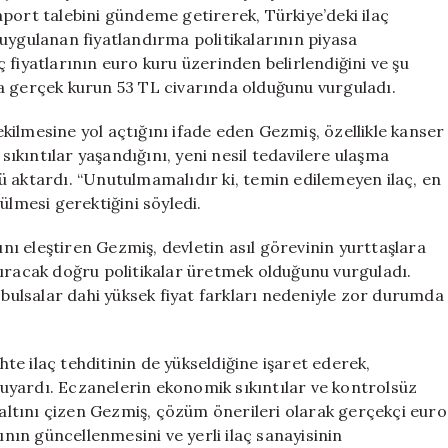
Eczacıların
port talebini gündeme getirerek, Türkiye’deki ilaç
Hakkıdır
uygulanan fiyatlandırma politikalarının piyasa
için
 fiyatlarının euro kuru üzerinden belirlendiğini ve şu
a gerçek kurun 53 TL civarında olduğunu vurguladı.
ilmesine yol açtığını ifade eden Gezmiş, özellikle kanser
 sıkıntılar yaşandığını, yeni nesil tedavilere ulaşma
ü aktardı. “Unutulmamalıdır ki, temin edilemeyen ilaç, en
ülmesi gerektiğini söyledi.
ı eleştiren Gezmiş, devletin asıl görevinin yurttaşlara
tıracak doğru politikalar üretmek olduğunu vurguladı.
 bulsalar dahi yüksek fiyat farkları nedeniyle zor durumda
ahte ilaç tehditinin de yükseldiğine işaret ederek,
ı uyardı. Eczanelerin ekonomik sıkıntılar ve kontrolsüz
n altını çizen Gezmiş, çözüm önerileri olarak gerçekçi euro
ının güncellenmesini ve yerli ilaç sanayisinin