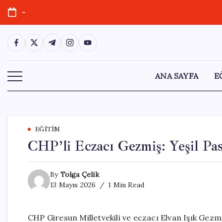
Skip
-
to
content
https://www.facebook.com/
https://twitter.com/
https://t.me/
https://www.instagram.com/
https://youtube.com/
ANA SAYFA
E
EĞITIM
CHP’li Eczacı Gezmiş: Yeşil Pa
By
Tolga Çelik
13 Mayıs 2026
1 Min Read
CHP Giresun Milletvekili ve eczacı Elvan Işık Gezmi