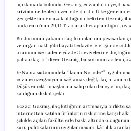
açıklamada bulundu. Gezmiş, eczacıların yeşil pasa
krizinin nedenleri üzerinde durdu. Ülke genelinde 
gerçeklerinden uzak olduğunu belirten Gezmiş, ilaç
anda euro’nun 29,11 TL olarak hesaplandığını, oys
Bu durumun yabancı ilaç firmalarının piyasadan çek
ve organ nakli gibi hayati tedavilere erişimde ciddi
oranının ise sadece yüzde 3 seviyelerine düştüğün
pahalı ilaçtır” diyen Gezmiş, bu sorunun acilen çöz
E-Nabız sistemindeki “İlacım Nerede?” uygulamasın
eczane navigasyonu sağlamak değil, ilaç arzını ar
Düşük emekli maaşlarına sahip olan bireylerin, ilaç
kaldığına dikkat çekti.
Eczacı Gezmiş, ilaç kıtlığının artmasıyla birlikte s
internetten satılan ürünlerin risklerine karşı halk
şekilde açılan fakültelerle baskı altında olduğunu
kuru politikalarının uygulanmasını, kârlılık oranlar