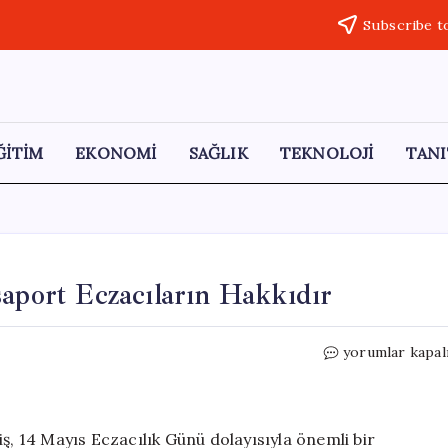
Subscribe t
ĞİTİM
EKONOMİ
SAĞLIK
TEKNOLOJİ
TANI
saport Eczacıların Hakkıdır
CHP’li
yorumlar kapal
Eczacı
Gezmiş:
Yeşil
Pasaport
ş, 14 Mayıs Eczacılık Günü dolayısıyla önemli bir