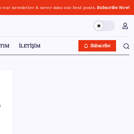
o our newsletter & never miss our best posts.
Subscribe Now!
TIM
İLETİŞİM
Subscribe
ı
SON YAZILAR
Son dakika… Devlet Bahçeli ‘çerçeve yasa’yı
imzaladı