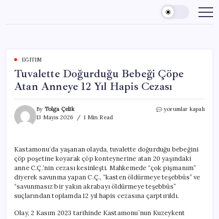
Skip
to
content
EĞITIM
Tuvalette Doğurduğu Bebeği Çöpe
Atan Anneye 12 Yıl Hapis Cezası
Tuvalette
By
Tolga Çelik
yorumlar kapalı
Doğurduğu
13 Mayıs 2026
1 Min Read
Bebeği
Çöpe
Atan
Kastamonu’da yaşanan olayda, tuvalette doğurduğu bebeğini
Anneye
çöp poşetine koyarak çöp konteynerine atan 20 yaşındaki
12
Yıl
anne C.Ç.’nin cezası kesinleşti. Mahkemede “çok pişmanım”
Hapis
diyerek savunma yapan C.Ç., “kasten öldürmeye teşebbüs” ve
Cezası
“savunmasız bir yakın akrabayı öldürmeye teşebbüs”
için
suçlarından toplamda 12 yıl hapis cezasına çarptırıldı.
Olay, 2 Kasım 2023 tarihinde Kastamonu’nun Kuzeykent