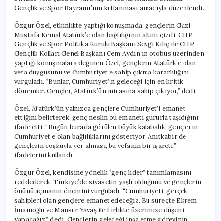
Gençlik ve Spor Bayramı’nın kutlanması amacıyla düzenlendi.
Özgür Özel, etkinlikte yaptığı konuşmada, gençlerin Gazi
Mustafa Kemal Atatürk’e olan bağlılığının altını çizdi. CHP
Gençlik ve Spor Politika Kurulu Başkanı Sevgi Kılıç ile CHP
Gençlik Kolları Genel Başkanı Cem Aydın’ın otobüs üzerinden
yaptığı konuşmalara değinen Özel, gençlerin Atatürk’e olan
vefa duygusunu ve Cumhuriyet’e sahip çıkma kararlılığını
vurguladı. “Bunlar, Cumhuriyet’in geleceği için en kritik
dönemler. Gençler, Atatürk’ün mirasına sahip çıkıyor,” dedi.
Özel, Atatürk’ün yalnızca gençlere Cumhuriyet’i emanet
ettiğini belirterek, genç neslin bu emaneti gururla taşıdığını
ifade etti. “Bugün burada görülen büyük kalabalık, gençlerin
Cumhuriyet’e olan bağlılıklarını gösteriyor. Anıtkabir’de
gençlerin coşkuyla yer alması, bu vefanın bir işareti,”
ifadelerini kullandı.
Özgür Özel, kendisine yönelik “genç lider” tanımlamasını
reddederek, Türkiye’de siyasetin yaşlı olduğunu ve gençlerin
önünü açmanın önemini vurguladı. “Cumhuriyeti, gerçek
sahipleri olan gençlere emanet edeceğiz. Bu süreçte Ekrem
İmamoğlu ve Mansur Yavaş ile birlikte üzerimize düşeni
yapacağız,” dedi. Gençlerin geleceği inşa etme görevinin