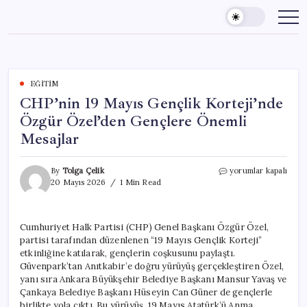
Skip
to
content
EĞITIM
CHP’nin 19 Mayıs Gençlik Korteji’nde
Özgür Özel’den Gençlere Önemli
Mesajlar
CHP’nin
By
Tolga Çelik
yorumlar kapalı
19
20 Mayıs 2026
1 Min Read
Mayıs
Gençlik
Korteji’nde
Cumhuriyet Halk Partisi (CHP) Genel Başkanı Özgür Özel,
Özgür
partisi tarafından düzenlenen “19 Mayıs Gençlik Korteji”
Özel’den
Gençlere
etkinliğine katılarak, gençlerin coşkusunu paylaştı.
Önemli
Güvenpark’tan Anıtkabir’e doğru yürüyüş gerçekleştiren Özel,
Mesajlar
yanı sıra Ankara Büyükşehir Belediye Başkanı Mansur Yavaş ve
için
Çankaya Belediye Başkanı Hüseyin Can Güner de gençlerle
birlikte yola çıktı. Bu yürüyüş, 19 Mayıs Atatürk’ü Anma,