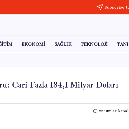
Subscribe t
ĞİTİM
EKONOMİ
SAĞLIK
TEKNOLOJİ
TANI
u: Cari Fazla 184,1 Milyar Doları
Çin’in
yorumlar kapal
İlk
Çeyrek
Ticaret