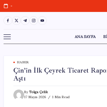
Skip
-
to
content
https://www.facebook.com/
https://twitter.com/
https://t.me/
https://www.instagram.com/
https://youtube.com/
ANA SAYFA
E
HABER
Çin’in İlk Çeyrek Ticaret Rapor
Aştı
By
Tolga Çelik
17 Mayıs 2026
1 Min Read