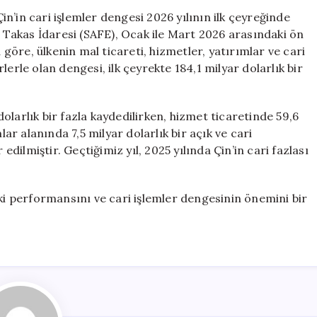
Raporu:
n’in cari işlemler dengesi 2026 yılının ilk çeyreğinde
Cari
z Takas İdaresi (SAFE), Ocak ile Mart 2026 arasındaki ön
Fazla
öre, ülkenin mal ticareti, hizmetler, yatırımlar ve cari
184,1
erle olan dengesi, ilk çeyrekte 184,1 milyar dolarlık bir
Milyar
Doları
Aştı
larlık bir fazla kaydedilirken, hizmet ticaretinde 59,6
için
lar alanında 7,5 milyar dolarlık bir açık ve cari
 edilmiştir. Geçtiğimiz yıl, 2025 yılında Çin’in cari fazlası
eki performansını ve cari işlemler dengesinin önemini bir