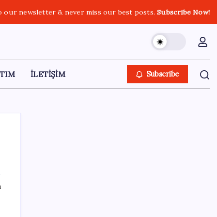
o our newsletter & never miss our best posts.
Subscribe Now!
TIM
İLETİŞİM
Subscribe
SON YAZILAR
ı
Son dakika… Devlet Bahçeli ‘çerçeve yasa’yı
imzaladı