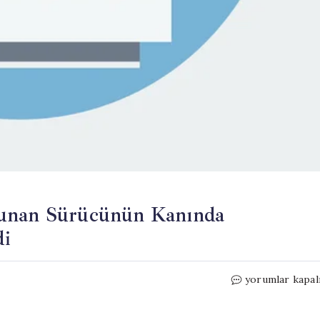
lunan Sürücünün Kanında
di
Direksiyon
yorumlar kapal
Başında
Baygın