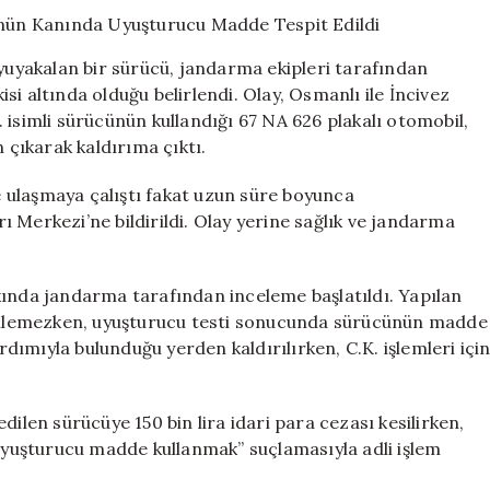
Bulunan
Sürücünün
Kanında
uyuyakalan bir sürücü, jandarma ekipleri tarafından
Uyuşturucu
i altında olduğu belirlendi. Olay, Osmanlı ile İncivez
Madde
 isimli sürücünün kullandığı 67 NA 626 plakalı otomobil,
Tespit
Edildi
çıkarak kaldırıma çıktı.
için
 ulaşmaya çalıştı fakat uzun süre boyunca
 Merkezi’ne bildirildi. Olay yerine sağlık ve jandarma
kında jandarma tarafından inceleme başlatıldı. Yapılan
 edilemezken, uyuşturucu testi sonucunda sürücünün madde
ardımıyla bulunduğu yerden kaldırılırken, C.K. işlemleri içi
dilen sürücüye 150 bin lira idari para cezası kesilirken,
“uyuşturucu madde kullanmak” suçlamasıyla adli işlem