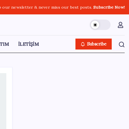
o our newsletter & never miss our best posts.
Subscribe Now!
TIM
İLETİŞİM
Subscribe
SON YAZILAR
Son dakika… Devlet Bahçeli ‘çerçeve yasa’yı
imzaladı