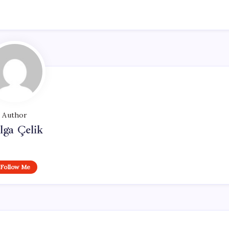
Author
lga Çelik
Follow Me