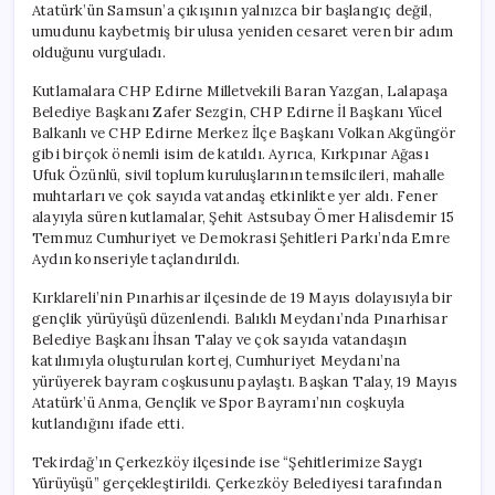
Atatürk’ün Samsun’a çıkışının yalnızca bir başlangıç değil,
umudunu kaybetmiş bir ulusa yeniden cesaret veren bir adım
olduğunu vurguladı.
Kutlamalara CHP Edirne Milletvekili Baran Yazgan, Lalapaşa
Belediye Başkanı Zafer Sezgin, CHP Edirne İl Başkanı Yücel
Balkanlı ve CHP Edirne Merkez İlçe Başkanı Volkan Akgüngör
gibi birçok önemli isim de katıldı. Ayrıca, Kırkpınar Ağası
Ufuk Özünlü, sivil toplum kuruluşlarının temsilcileri, mahalle
muhtarları ve çok sayıda vatandaş etkinlikte yer aldı. Fener
alayıyla süren kutlamalar, Şehit Astsubay Ömer Halisdemir 15
Temmuz Cumhuriyet ve Demokrasi Şehitleri Parkı’nda Emre
Aydın konseriyle taçlandırıldı.
Kırklareli’nin Pınarhisar ilçesinde de 19 Mayıs dolayısıyla bir
gençlik yürüyüşü düzenlendi. Balıklı Meydanı’nda Pınarhisar
Belediye Başkanı İhsan Talay ve çok sayıda vatandaşın
katılımıyla oluşturulan kortej, Cumhuriyet Meydanı’na
yürüyerek bayram coşkusunu paylaştı. Başkan Talay, 19 Mayıs
Atatürk’ü Anma, Gençlik ve Spor Bayramı’nın coşkuyla
kutlandığını ifade etti.
Tekirdağ’ın Çerkezköy ilçesinde ise “Şehitlerimize Saygı
Yürüyüşü” gerçekleştirildi. Çerkezköy Belediyesi tarafından