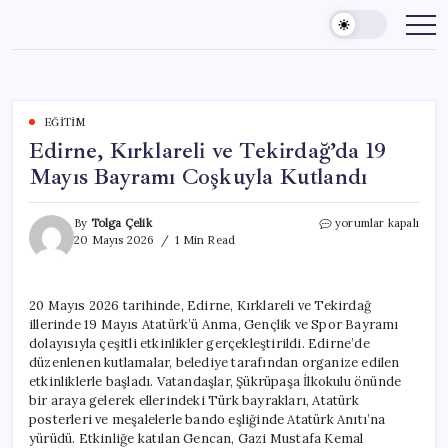
Skip
to
content
EĞITIM
Edirne, Kırklareli ve Tekirdağ’da 19
Mayıs Bayramı Coşkuyla Kutlandı
Edirne,
By
Tolga Çelik
yorumlar kapalı
Kırklareli
20 Mayıs 2026
1 Min Read
ve
Tekirdağ’da
19
20 Mayıs 2026 tarihinde, Edirne, Kırklareli ve Tekirdağ
Mayıs
illerinde 19 Mayıs Atatürk’ü Anma, Gençlik ve Spor Bayramı
Bayramı
Coşkuyla
dolayısıyla çeşitli etkinlikler gerçekleştirildi. Edirne’de
Kutlandı
düzenlenen kutlamalar, belediye tarafından organize edilen
için
etkinliklerle başladı. Vatandaşlar, Şükrüpaşa İlkokulu önünde
bir araya gelerek ellerindeki Türk bayrakları, Atatürk
posterleri ve meşalelerle bando eşliğinde Atatürk Anıtı’na
yürüdü. Etkinliğe katılan Gencan, Gazi Mustafa Kemal