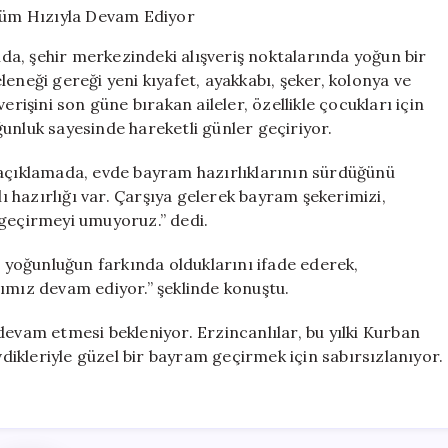
Tüm
Hızıyla
a, şehir merkezindeki alışveriş noktalarında yoğun bir
Devam
eneği gereği yeni kıyafet, ayakkabı, şeker, kolonya ve
Ediyor
erişini son güne bırakan aileler, özellikle çocukları için
için
unluk sayesinde hareketli günler geçiriyor.
 açıklamada, evde bayram hazırlıklarının sürdüğünü
lı hazırlığı var. Çarşıya gelerek bayram şekerimizi,
 geçirmeyi umuyoruz.” dedi.
yoğunluğun farkında olduklarını ifade ederek,
ımız devam ediyor.” şeklinde konuştu.
devam etmesi bekleniyor. Erzincanlılar, bu yılki Kurban
vdikleriyle güzel bir bayram geçirmek için sabırsızlanıyor.