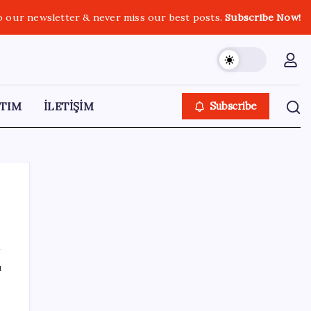
o our newsletter & never miss our best posts.
Subscribe Now!
TIM
İLETİŞİM
Subscribe
SON YAZILAR
ı
Son dakika… Devlet Bahçeli ‘çerçeve yasa’yı
imzaladı