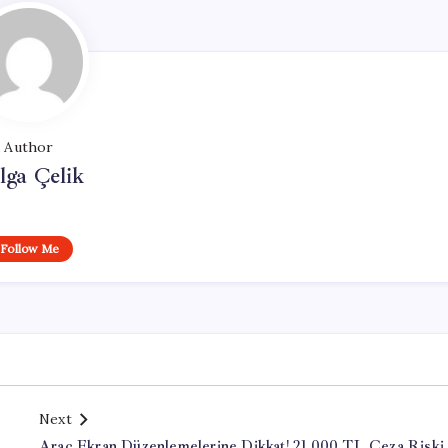
Author
lga Çelik
Follow Me
Next
Araç Ekran Düzenlemelerine Dikkat! 21.000 TL Ceza Riski