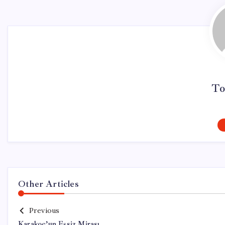
To
Other Articles
Previous
Karakoç’un Eşsiz Mirası