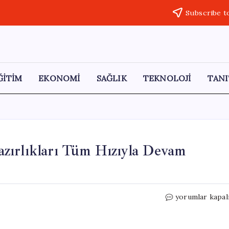
Subscribe t
ĞİTİM
EKONOMİ
SAĞLIK
TEKNOLOJİ
TANI
zırlıkları Tüm Hızıyla Devam
Erzincan’da
yorumlar kapal
Kurban
Bayramı
Hazırlıkları