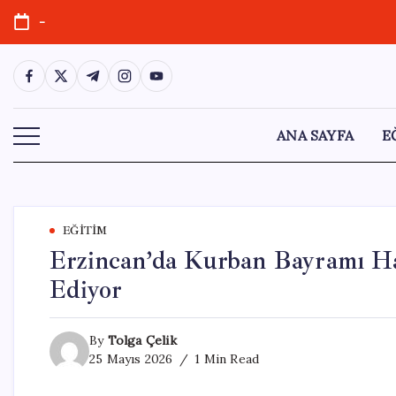
Skip
-
to
content
https://www.facebook.com/
https://twitter.com/
https://t.me/
https://www.instagram.com/
https://youtube.com/
ANA SAYFA
E
EĞITIM
Erzincan’da Kurban Bayramı Ha
Ediyor
By
Tolga Çelik
25 Mayıs 2026
1 Min Read