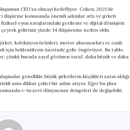
oluşumun CEO’su olmayı hedefliyor. Cohen, 2021’de
i düşürme konusunda önemli adımlar attı ve şirketi
iziksel oyun satışlarındaki gerileme ve dijital dönüşüm
n çeyrek gelirinin yüzde 14 düşmesine neden oldu.
Şirket, koleksiyon ürünleri, motor aksesuarları ve canlı
ek için beklentilerin üzerinde gelir öngörüyor. Bu tablo,
iyor; çünkü burada zayıf görünen taraf, daha büyük ve daha
nlaşmalar genellikle büyük şirketlerin küçükleri satın aldığı
iskli ama dikkat çekici bir adım atıyor. Eğer bu plan
zamanda e-ticaret dünyasının dengeleri de değişebilir.