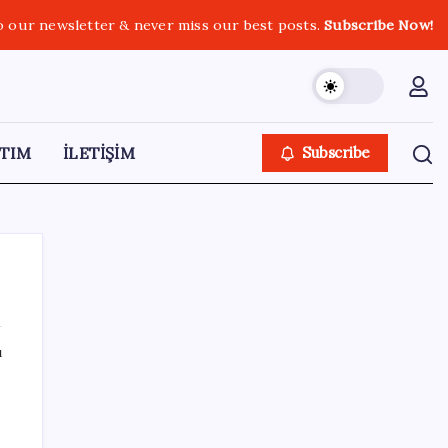
o our newsletter & never miss our best posts.
Subscribe Now!
TIM
İLETİŞİM
Subscribe
ı
SON YAZILAR
Telif baskısı sonuç verdi: Suno şarkılarına
dijital imza geliyor