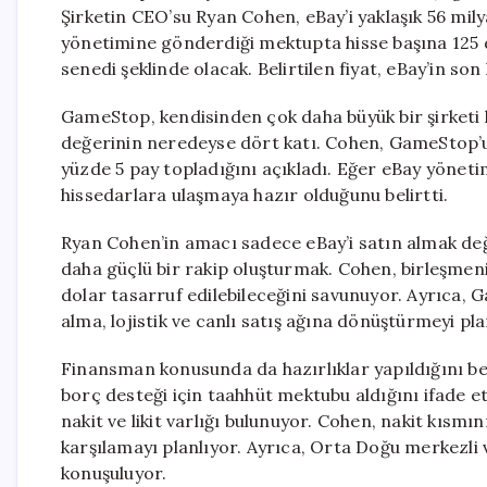
Şirketin CEO’su Ryan Cohen, eBay’i yaklaşık 56 mil
yönetimine gönderdiği mektupta hisse başına 125 dol
senedi şeklinde olacak. Belirtilen fiyat, eBay’in so
GameStop, kendisinden çok daha büyük bir şirketi 
değerinin neredeyse dört katı. Cohen, GameStop’un
yüzde 5 pay topladığını açıkladı. Eğer eBay yönet
hissedarlara ulaşmaya hazır olduğunu belirtti.
Ryan Cohen’in amacı sadece eBay’i satın almak deği
daha güçlü bir rakip oluşturmak. Cohen, birleşmenin
dolar tasarruf edilebileceğini savunuyor. Ayrıca
alma, lojistik ve canlı satış ağına dönüştürmeyi pla
Finansman konusunda da hazırlıklar yapıldığını bel
borç desteği için taahhüt mektubu aldığını ifade et
nakit ve likit varlığı bulunuyor. Cohen, nakit kısmı
karşılamayı planlıyor. Ayrıca, Orta Doğu merkezli v
konuşuluyor.