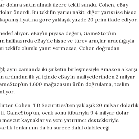
ile
yar dolara satın almak üzere teklif sundu. Cohen, eBay
Satın
ar önerdi. Bu teklifin yarısı nakit, diğer yarısı ise hisse
Almayı
n kapanış fiyatına göre yaklaşık yüzde 20 prim ifade ediyor.
Planlıyor
için
hedef alıyor. eBay’in piyasa değeri, GameStop’un
 halihazırda eBay’de hisse ve türev araçlar aracılığıyla
imi teklife olumlu yanıt vermezse, Cohen doğrudan
l; aynı zamanda iki şirketin birleşmesiyle Amazon’a karşı
 ardından ilk yıl içinde eBay’in maliyetlerinden 2 milyar
, GameStop’un 1.600 mağazasını ürün doğrulama, teslim
nlıyor.
irten Cohen, TD Securities’ten yaklaşık 20 milyar dolarlık
ti. GameStop’un, ocak sonu itibarıyla 9,4 milyar dolar
nı mevcut kaynaklar ve yeni yatırımcı destekleriyle
arlık fonlarının da bu sürece dahil olabileceği