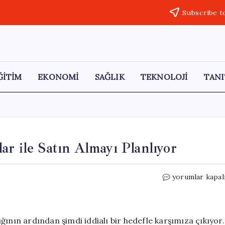
Subscribe t
ĞİTİM
EKONOMİ
SAĞLIK
TEKNOLOJİ
TANI
r ile Satın Almayı Planlıyor
GameStop,
yorumlar kapal
eBay’i
56
Milyar
Dolar
ğının ardından şimdi iddialı bir hedefle karşımıza çıkıyor.