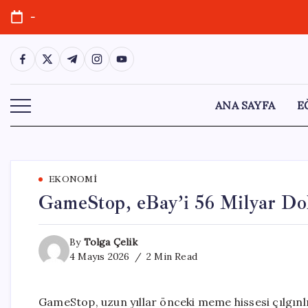
Skip
-
to
content
https://www.facebook.com/
https://twitter.com/
https://t.me/
https://www.instagram.com/
https://youtube.com/
ANA SAYFA
E
EKONOMI
GameStop, eBay’i 56 Milyar Dola
By
Tolga Çelik
4 Mayıs 2026
2 Min Read
GameStop, uzun yıllar önceki meme hissesi çılgınlı