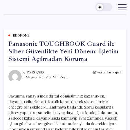
Skip
to
content
EKONOMI
Panasonic TOUGHBOOK Guard ile
Siber Güvenlikte Yeni Dönem: İşletim
Sistemi Açılmadan Koruma
Panasonic
By
Tolga Çelik
yorumlar kapalı
TOUGHBOOK
15 Mayıs 2026
2 Min Read
Guard
ile
Siber
Savunma sanayisinde dijital dönüşüm hız kazanırken,
Güvenlikte
dayanıklı cihazlar artık akıllı karar destek sistemleriyle
Yeni
Dönem:
entegre bir şekilde kullanılmaya başlandı. Zorlu koşullarda
İşletim
görev yapan personelin ihtiyaç duyduğu teknolojik donanım,
Sistemi
sadece fiziksel dayanıklılıkla kalmayıp aynı zamanda yüksek
Açılmadan
işlem gücü ve siber güvenlik katmanlarıyla da destekleniyor.
Koruma
Operasyon sırasında saniyelerin bile kritik önem taşıdığı