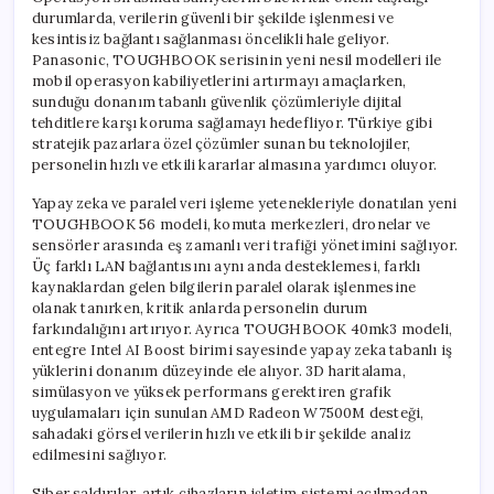
için
durumlarda, verilerin güvenli bir şekilde işlenmesi ve
kesintisiz bağlantı sağlanması öncelikli hale geliyor.
Panasonic, TOUGHBOOK serisinin yeni nesil modelleri ile
mobil operasyon kabiliyetlerini artırmayı amaçlarken,
sunduğu donanım tabanlı güvenlik çözümleriyle dijital
tehditlere karşı koruma sağlamayı hedefliyor. Türkiye gibi
stratejik pazarlara özel çözümler sunan bu teknolojiler,
personelin hızlı ve etkili kararlar almasına yardımcı oluyor.
Yapay zeka ve paralel veri işleme yetenekleriyle donatılan yeni
TOUGHBOOK 56 modeli, komuta merkezleri, dronelar ve
sensörler arasında eş zamanlı veri trafiği yönetimini sağlıyor.
Üç farklı LAN bağlantısını aynı anda desteklemesi, farklı
kaynaklardan gelen bilgilerin paralel olarak işlenmesine
olanak tanırken, kritik anlarda personelin durum
farkındalığını artırıyor. Ayrıca TOUGHBOOK 40mk3 modeli,
entegre Intel AI Boost birimi sayesinde yapay zeka tabanlı iş
yüklerini donanım düzeyinde ele alıyor. 3D haritalama,
simülasyon ve yüksek performans gerektiren grafik
uygulamaları için sunulan AMD Radeon W7500M desteği,
sahadaki görsel verilerin hızlı ve etkili bir şekilde analiz
edilmesini sağlıyor.
Siber saldırılar, artık cihazların işletim sistemi açılmadan