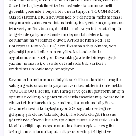
önce bile başlayabilmekte, bu nedenle donanım temelli
güvenlik çözümleri büyük bir önem taşıyor. TOUGHBOOK
Guard sistemi, BIOS seviyesinde bir denetim mekanizması
oluşturarak yalnızca yetkilendirilmiş bileşenlerin çalışmasına
izin veriyor. Bu yöntem, özellikle izole veya internete kapalı
bölgelerde çalışan sistemlerin dış müdahalelere karşı
korunmasına yardımcı oluyor. Ayrıca serinin Red Hat
Enterprise Linux (RHEL) sertifikasına sahip olması, veri
güvenliği protokollerinin en yüksek standartlarla
uygulanmasını sağlıyor. Dayanıklı gövde ile birleşen güçlü
yazılım mimarisi, en zorlu ortamlarda bile verilerin
sızdırılmasını önlemeyi amaçlıyor.
Savunma birimlerinin en büyük zorluklarından biri, araç ile
sahaya geçiş sırasında yaşanan veri kesintilerini önlemektir.
TOUGHBOOK serisi, zırhlı araçlar ve çeşitli platformlar için
optimize edilmiş bağlantı yuvalarıyla tasarlanmış, personelin
cihazı tek bir hareketle yerinden çıkararak mobil göreve
devam etmesini kolaylaştırıyor. 5G bağlantı desteği ve
gelişmiş şifreleme teknolojileri, İHA kontrolü gibi hassas
görevlerde güvenli bir altyapı oluşturuyor. Ek olarak “Gizli
Mod” özelliği, operasyon anında cihazın ışık ve ses gibi
belirgin unsurlarını kapatarak personelin gizliliğini ve