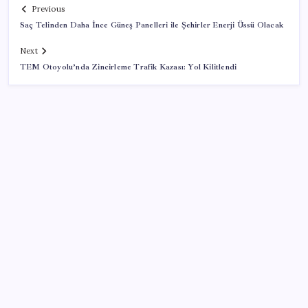
Previous
Saç Telinden Daha İnce Güneş Panelleri ile Şehirler Enerji Üssü Olacak
Next
TEM Otoyolu’nda Zincirleme Trafik Kazası: Yol Kilitlendi
SON YAZILAR
Son dakika… Devlet Bahçeli ‘çerçeve yasa’yı imzaladı
Trump, yüksek kar elde eden petrol şirketlerine
tepki gösterdi
Kalbinizin en ucuz ilacı