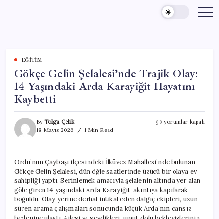
Skip
to
content
EĞITIM
Gökçe Gelin Şelalesi’nde Trajik Olay:
14 Yaşındaki Arda Karayiğit Hayatını
Kaybetti
Gökçe
By
Tolga Çelik
yorumlar kapalı
Gelin
18 Mayıs 2026
1 Min Read
Şelalesi’nde
Trajik
Olay:
Ordu’nun Çaybaşı ilçesindeki İlküvez Mahallesi’nde bulunan
14
Gökçe Gelin Şelalesi, dün öğle saatlerinde üzücü bir olaya ev
Yaşındaki
Arda
sahipliği yaptı. Serinlemek amacıyla şelalenin altında yer alan
Karayiğit
göle giren 14 yaşındaki Arda Karayiğit, akıntıya kapılarak
Hayatını
boğuldu. Olay yerine derhal intikal eden dalgıç ekipleri, uzun
Kaybetti
süren arama çalışmaları sonucunda küçük Arda’nın cansız
için
bedenine ulaştı. Ailesi ve sevdikleri, umut dolu bekleyişlerinin