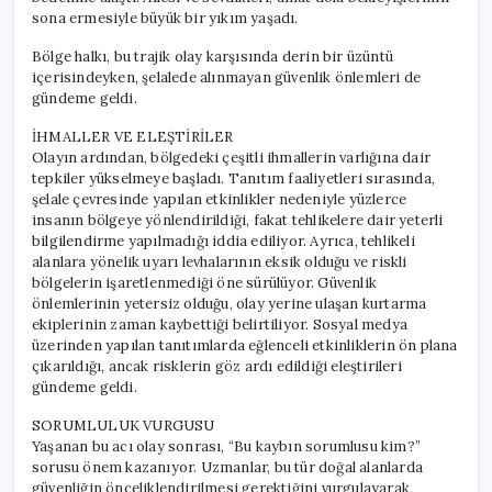
sona ermesiyle büyük bir yıkım yaşadı.
Bölge halkı, bu trajik olay karşısında derin bir üzüntü
içerisindeyken, şelalede alınmayan güvenlik önlemleri de
gündeme geldi.
İHMALLER VE ELEŞTİRİLER
Olayın ardından, bölgedeki çeşitli ihmallerin varlığına dair
tepkiler yükselmeye başladı. Tanıtım faaliyetleri sırasında,
şelale çevresinde yapılan etkinlikler nedeniyle yüzlerce
insanın bölgeye yönlendirildiği, fakat tehlikelere dair yeterli
bilgilendirme yapılmadığı iddia ediliyor. Ayrıca, tehlikeli
alanlara yönelik uyarı levhalarının eksik olduğu ve riskli
bölgelerin işaretlenmediği öne sürülüyor. Güvenlik
önlemlerinin yetersiz olduğu, olay yerine ulaşan kurtarma
ekiplerinin zaman kaybettiği belirtiliyor. Sosyal medya
üzerinden yapılan tanıtımlarda eğlenceli etkinliklerin ön plana
çıkarıldığı, ancak risklerin göz ardı edildiği eleştirileri
gündeme geldi.
SORUMLULUK VURGUSU
Yaşanan bu acı olay sonrası, “Bu kaybın sorumlusu kim?”
sorusu önem kazanıyor. Uzmanlar, bu tür doğal alanlarda
güvenliğin önceliklendirilmesi gerektiğini vurgulayarak,