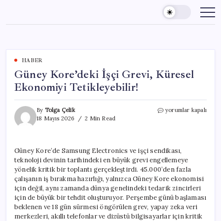
Skip
to
content
HABER
Güney Kore’deki İşçi Grevi, Küresel
Ekonomiyi Tetikleyebilir!
Güney
By
Tolga Çelik
yorumlar kapalı
Kore’deki
18 Mayıs 2026
2 Min Read
İşçi
Grevi,
Küresel
Güney Kore’de Samsung Electronics ve işçi sendikası,
Ekonomiyi
teknoloji devinin tarihindeki en büyük grevi engellemeye
Tetikleyebilir!
için
yönelik kritik bir toplantı gerçekleştirdi. 45.000’den fazla
çalışanın iş bırakma hazırlığı, yalnızca Güney Kore ekonomisi
için değil, aynı zamanda dünya genelindeki tedarik zincirleri
için de büyük bir tehdit oluşturuyor. Perşembe günü başlaması
beklenen ve 18 gün sürmesi öngörülen grev, yapay zeka veri
merkezleri, akıllı telefonlar ve dizüstü bilgisayarlar için kritik