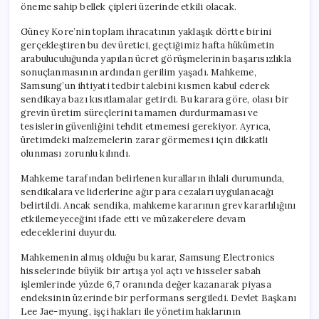
öneme sahip bellek çipleri üzerinde etkili olacak.
Güney Kore’nin toplam ihracatının yaklaşık dörtte birini
gerçekleştiren bu dev üretici, geçtiğimiz hafta hükümetin
arabuluculuğunda yapılan ücret görüşmelerinin başarısızlıkla
sonuçlanmasının ardından gerilim yaşadı. Mahkeme,
Samsung’un ihtiyati tedbir talebini kısmen kabul ederek
sendikaya bazı kısıtlamalar getirdi. Bu karara göre, olası bir
grevin üretim süreçlerini tamamen durdurmaması ve
tesislerin güvenliğini tehdit etmemesi gerekiyor. Ayrıca,
üretimdeki malzemelerin zarar görmemesi için dikkatli
olunması zorunlu kılındı.
Mahkeme tarafından belirlenen kuralların ihlali durumunda,
sendikalara ve liderlerine ağır para cezaları uygulanacağı
belirtildi. Ancak sendika, mahkeme kararının grev kararlılığını
etkilemeyeceğini ifade etti ve müzakerelere devam
edeceklerini duyurdu.
Mahkemenin almış olduğu bu karar, Samsung Electronics
hisselerinde büyük bir artışa yol açtı ve hisseler sabah
işlemlerinde yüzde 6,7 oranında değer kazanarak piyasa
endeksinin üzerinde bir performans sergiledi. Devlet Başkanı
Lee Jae-myung, işçi hakları ile yönetim haklarının