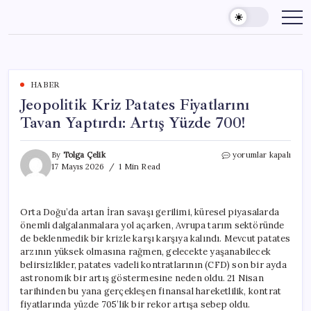
Skip
to
content
HABER
Jeopolitik Kriz Patates Fiyatlarını
Tavan Yaptırdı: Artış Yüzde 700!
Jeopolitik
By
Tolga Çelik
yorumlar kapalı
Kriz
17 Mayıs 2026
1 Min Read
Patates
Fiyatlarını
Tavan
Orta Doğu’da artan İran savaşı gerilimi, küresel piyasalarda
Yaptırdı:
önemli dalgalanmalara yol açarken, Avrupa tarım sektöründe
Artış
Yüzde
de beklenmedik bir krizle karşı karşıya kalındı. Mevcut patates
700!
arzının yüksek olmasına rağmen, gelecekte yaşanabilecek
için
belirsizlikler, patates vadeli kontratlarının (CFD) son bir ayda
astronomik bir artış göstermesine neden oldu. 21 Nisan
tarihinden bu yana gerçekleşen finansal hareketlilik, kontrat
fiyatlarında yüzde 705’lik bir rekor artışa sebep oldu.