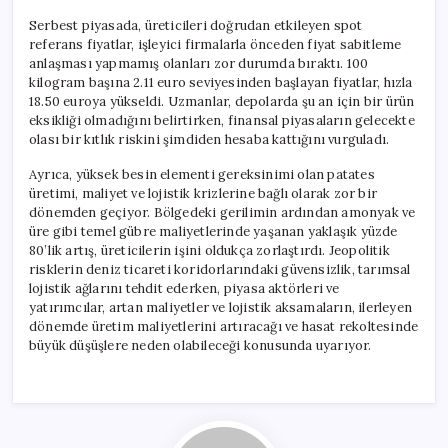
Serbest piyasada, üreticileri doğrudan etkileyen spot
referans fiyatlar, işleyici firmalarla önceden fiyat sabitleme
anlaşması yapmamış olanları zor durumda bıraktı. 100
kilogram başına 2.11 euro seviyesinden başlayan fiyatlar, hızla
18.50 euroya yükseldi. Uzmanlar, depolarda şu an için bir ürün
eksikliği olmadığını belirtirken, finansal piyasaların gelecekte
olası bir kıtlık riskini şimdiden hesaba kattığını vurguladı.
Ayrıca, yüksek besin elementi gereksinimi olan patates
üretimi, maliyet ve lojistik krizlerine bağlı olarak zor bir
dönemden geçiyor. Bölgedeki gerilimin ardından amonyak ve
üre gibi temel gübre maliyetlerinde yaşanan yaklaşık yüzde
80’lik artış, üreticilerin işini oldukça zorlaştırdı. Jeopolitik
risklerin deniz ticareti koridorlarındaki güvensizlik, tarımsal
lojistik ağlarını tehdit ederken, piyasa aktörleri ve
yatırımcılar, artan maliyetler ve lojistik aksamaların, ilerleyen
dönemde üretim maliyetlerini artıracağı ve hasat rekoltesinde
büyük düşüşlere neden olabileceği konusunda uyarıyor.