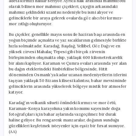
adeta kırmızı halılar seriyor. Ayrıca halk arasında mahmuzotu
olarak bilinen mor mahmuz çiçekleri, çiçeğin arkasındaki
mahmuz şeklindeki uzantısı nedeniyle bu ismi alıyor ve
gelinciklerle bir araya gelerek ovalarda göz alıcı bir kırmızı-
mor zıtlığı oluşturuyor.
Bu çiçekler, genellikle mayıs sonu ile haziran başı arasında en
yoğun biçimde açmakta ve yaz sıcaklarının gelmesiyle birlikte
hızla solmaktadır. Karadağ, Başdağ, Yellibel, Göz Dağı ve en
yüksek zirvesi Mahalaç Tepesi gibi birçok zirvenin
birleşiminden oluşmakta olup, yaklaşık 600 kilometrekarelik
bir alanı kaplıyor. Karaman ve Çumra ovaları arasında yer alan
bu dağın eteklerindeki Binbirkilise bölgesinde, Hitit
döneminden Osmanlı’ya kadar uzanan medeniyetlerin izlerini
taşıyan yaklaşık 50 Bizans kilisesi kalıntısı, bahar mevsiminde
gelinciklerin arasında yükselerek bölgeye mistik bir atmosfer
katıyor.
Karadağ’ın volkanik silueti önündeki kırmızı ve mor örtü,
Karaman-Konya karayoluna yakın konumu sayesinde doğa
fotoğrafçıları için bahar aylarında vazgeçilmez bir durak
haline geliyor. Bu rengarenk manzaralar, doğanın sunduğu
güzellikleri keşfetmek isteyenler için eşsiz bir fırsat sunuyor.
(AA)