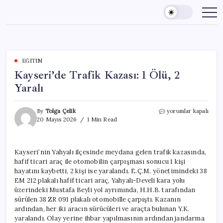
Skip
to
content
EĞITIM
Kayseri’de Trafik Kazası: 1 Ölü, 2
Yaralı
Kayseri’de
By
Tolga Çelik
yorumlar kapalı
Trafik
20 Mayıs 2026
1 Min Read
Kazası:
1
Ölü,
Kayseri’nin Yahyalı ilçesinde meydana gelen trafik kazasında,
2
hafif ticari araç ile otomobilin çarpışması sonucu 1 kişi
Yaralı
için
hayatını kaybetti, 2 kişi ise yaralandı. E.Ç.M. yönetimindeki 38
EM 212 plakalı hafif ticari araç, Yahyalı-Develi kara yolu
üzerindeki Mustafa Beyli yol ayrımında, H.H.B. tarafından
sürülen 38 ZR 091 plakalı otomobille çarpıştı. Kazanın
ardından, her iki aracın sürücüleri ve araçta bulunan Y.K.
yaralandı. Olay yerine ihbar yapılmasının ardından jandarma