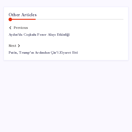
Other Articles
Previous
Aydın’da Coşkulu Fener Alayı Etkinliği
Next
Putin, Trump’ın Ardından Çin’i Ziyaret Etti
SON YAZILAR
İçeride TMO desteği, dışarıda ‘Karadeniz’ krizi fiyatı