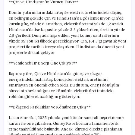
**Çin ve Hindistan’ın Vurucu Farkı**
Kömür yatırımlarındaki artış ile elektrik üretimindeki düşüş,
en belirgin şekilde Çin ve Hindistan’da gözlemleniyor. Çin’de
kurulu güç, yüzde 6 artarken, elektrik üretimi yüzde 1,2 azaldı.
Hindistan’da ise kapasite yüzde 3,8 yükselirken, üretim yüzde
2,9 geriledi. Dünyada inşa edilen yeni kömür santrallerinin
yüzde 95’i bu iki ülkede gerçekleşiyor. Çin, 161,7 gigavatlık yeni
projeleri ile tarihi zirveye ulaşırken, Hindistan da önemli yeni
projelerle dikkat çekiyor.
**Yenilenebilir Enerji Öne Çıkıyor**
Rapora göre, Çin ve Hindistan’da güneş ve rüzgar
enerjisindeki hızlı artış, kömürden elektrik üretimini
sınırlayan en önemli etken oldu. Bu durum, enerji dönüşüm
sürecinin hızlandığını ve kömürün elektrik üretimindeki
rolünün giderek azaldığını gösteriyor.
**Bölgesel Farklılıklar ve Kömürden Çıkış**
Latin Amerika, 2025 yılında yeni kömür santrali inşa etmeme
kararı ile öne çıkarken, Güney Kore kömürü tamamen terk
etme taahhüdünde bulundu. Ancak, küresel ölçekte planlanan
kömür santrali kapanışlarının yaklaşık yüzde 70’i