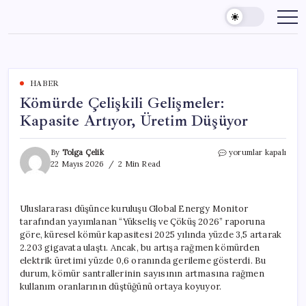
Skip
to
content
HABER
Kömürde Çelişkili Gelişmeler:
Kapasite Artıyor, Üretim Düşüyor
Kömürde
By
Tolga Çelik
yorumlar kapalı
Çelişkili
22 Mayıs 2026
2 Min Read
Gelişmeler:
Kapasite
Artıyor,
Uluslararası düşünce kuruluşu Global Energy Monitor
Üretim
tarafından yayımlanan “Yükseliş ve Çöküş 2026” raporuna
Düşüyor
için
göre, küresel kömür kapasitesi 2025 yılında yüzde 3,5 artarak
2.203 gigavata ulaştı. Ancak, bu artışa rağmen kömürden
elektrik üretimi yüzde 0,6 oranında gerileme gösterdi. Bu
durum, kömür santrallerinin sayısının artmasına rağmen
kullanım oranlarının düştüğünü ortaya koyuyor.