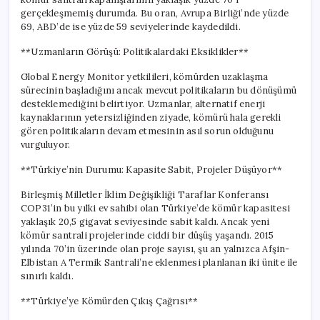
gerçekleşmemiş durumda. Bu oran, Avrupa Birliği’nde yüzde
69, ABD’de ise yüzde 59 seviyelerinde kaydedildi.
**Uzmanların Görüşü: Politikalardaki Eksiklikler**
Global Energy Monitor yetkilileri, kömürden uzaklaşma
sürecinin başladığını ancak mevcut politikaların bu dönüşümü
desteklemediğini belirtiyor. Uzmanlar, alternatif enerji
kaynaklarının yetersizliğinden ziyade, kömürü hala gerekli
gören politikaların devam etmesinin asıl sorun olduğunu
vurguluyor.
**Türkiye’nin Durumu: Kapasite Sabit, Projeler Düşüyor**
Birleşmiş Milletler İklim Değişikliği Taraflar Konferansı
COP31’in bu yılki ev sahibi olan Türkiye’de kömür kapasitesi
yaklaşık 20,5 gigavat seviyesinde sabit kaldı. Ancak yeni
kömür santrali projelerinde ciddi bir düşüş yaşandı. 2015
yılında 70’in üzerinde olan proje sayısı, şu an yalnızca Afşin-
Elbistan A Termik Santrali’ne eklenmesi planlanan iki ünite ile
sınırlı kaldı.
**Türkiye’ye Kömürden Çıkış Çağrısı**