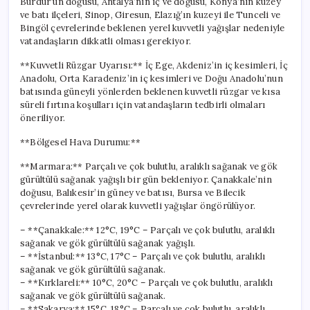
Burdur’un doğusu, Antalya’nın iç ve doğusu, Konya’nın kuzey
ve batı ilçeleri, Sinop, Giresun, Elazığ’ın kuzeyi ile Tunceli ve
Bingöl çevrelerinde beklenen yerel kuvvetli yağışlar nedeniyle
vatandaşların dikkatli olması gerekiyor.
**Kuvvetli Rüzgar Uyarısı:** İç Ege, Akdeniz’in iç kesimleri, İç
Anadolu, Orta Karadeniz’in iç kesimleri ve Doğu Anadolu’nun
batısında güneyli yönlerden beklenen kuvvetli rüzgar ve kısa
süreli fırtına koşulları için vatandaşların tedbirli olmaları
öneriliyor.
**Bölgesel Hava Durumu:**
**Marmara:** Parçalı ve çok bulutlu, aralıklı sağanak ve gök
gürültülü sağanak yağışlı bir gün bekleniyor. Çanakkale’nin
doğusu, Balıkesir’in güney ve batısı, Bursa ve Bilecik
çevrelerinde yerel olarak kuvvetli yağışlar öngörülüyor.
– **Çanakkale:** 12°C, 19°C – Parçalı ve çok bulutlu, aralıklı
sağanak ve gök gürültülü sağanak yağışlı.
– **İstanbul:** 13°C, 17°C – Parçalı ve çok bulutlu, aralıklı
sağanak ve gök gürültülü sağanak.
– **Kırklareli:** 10°C, 20°C – Parçalı ve çok bulutlu, aralıklı
sağanak ve gök gürültülü sağanak.
– **Sakarya:** 15°C, 18°C – Parçalı ve çok bulutlu, aralıklı