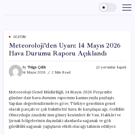
Skip
to
content
EĞITIM
Meteoroloji’den Uyarı: 14 Mayıs 2026
Hava Durumu Raporu Açıklandı
Meteoroloji’den
By
Tolga Çelik
yorumlar kapalı
Uyarı:
14 Mayıs 2026
2 Min Read
14
Mayıs
2026
Meteoroloji Genel Müdürlüğü, 14 Mayıs 2026 Perşembe
Hava
gününe dair hava durumu raporunu kamuoyuyla paylaştı.
Durumu
Raporu
Yapılan değerlendirmelere göre, Türkiye genelinin genel
Açıklandı
olarak parçalı ve çok bulutlu bir hava ile karşılaşacağı, özellikle
için
Güneydoğu Anadolu’nun güney kesimleri ile Van, Hakkâri ve
Şırnak bölgelerinin dışındaki alanlarda sağanak ve gök
gürültülü sağanak yağışların etkili olacağı tahmin ediliyor.