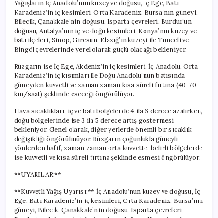
Yağışların İç Anadolu’nun kuzey ve doğusu, İç Ege, Batı
Karadeniz’in iç kesimleri, Orta Karadeniz, Bursa’nın güneyi,
Bilecik, Çanakkale’nin doğusu, Isparta çevreleri, Burdur’un
doğusu, Antalya’nın iç ve doğu kesimleri, Konya’nın kuzey ve
batı ilçeleri, Sinop, Giresun, Elazığ’ın kuzeyi ile Tunceli ve
Bingöl çevrelerinde yerel olarak güçlü olacağı bekleniyor.
Rüzgarın ise İç Ege, Akdeniz’in iç kesimleri, İç Anadolu, Orta
Karadeniz’in iç kısımları ile Doğu Anadolu’nun batısında
güneyden kuvvetli ve zaman zaman kısa süreli fırtına (40-70
km/saat) şeklinde eseceği öngörülüyor.
Hava sıcaklıkları, iç ve batı bölgelerde 4 ila 6 derece azalırken,
doğu bölgelerinde ise 3 ila 5 derece artış göstermesi
bekleniyor. Genel olarak, diğer yerlerde önemli bir sıcaklık
değişikliği öngörülmüyor. Rüzgarın çoğunlukla güneyli
yönlerden hafif, zaman zaman orta kuvvette, belirli bölgelerde
ise kuvvetli ve kısa süreli fırtına şeklinde esmesi öngörülüyor.
**UYARILAR:**
**Kuvvetli Yağış Uyarısı:** İç Anadolu’nun kuzey ve doğusu, İç
Ege, Batı Karadeniz’in iç kesimleri, Orta Karadeniz, Bursa’nın
güneyi, Bilecik, Çanakkale’nin doğusu, Isparta çevreleri,