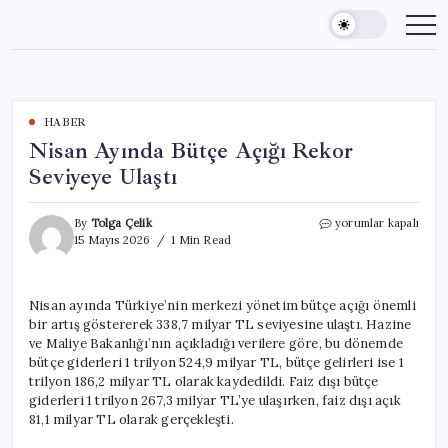
Skip
to
content
HABER
Nisan Ayında Bütçe Açığı Rekor
Seviyeye Ulaştı
Nisan
By
Tolga Çelik
yorumlar kapalı
Ayında
15 Mayıs 2026
1 Min Read
Bütçe
Açığı
Rekor
Nisan ayında Türkiye’nin merkezi yönetim bütçe açığı önemli
Seviyeye
bir artış göstererek 338,7 milyar TL seviyesine ulaştı. Hazine
Ulaştı
için
ve Maliye Bakanlığı’nın açıkladığı verilere göre, bu dönemde
bütçe giderleri 1 trilyon 524,9 milyar TL, bütçe gelirleri ise 1
trilyon 186,2 milyar TL olarak kaydedildi. Faiz dışı bütçe
giderleri 1 trilyon 267,3 milyar TL’ye ulaşırken, faiz dışı açık
81,1 milyar TL olarak gerçekleşti.