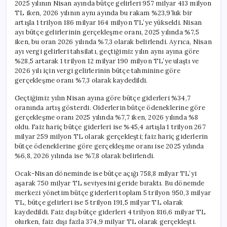
2025 yılının Nisan ayında bütçe gelirleri 957 milyar 413 milyon
TL iken, 2026 yılının aynı ayında bu rakam %23,9’luk bir
artışla 1 trilyon 186 milyar 164 milyon TL’ye yükseldi. Nisan
ayı bütçe gelirlerinin gerçekleşme oranı, 2025 yılında %7,5
iken, bu oran 2026 yılında %7,3 olarak belirlendi. Ayrıca, Nisan
ayı vergi gelirleri tahsilatı, geçtiğimiz yılın aynı ayına göre
%28,5 artarak 1 trilyon 12 milyar 190 milyon TL’ye ulaştı ve
2026 yılı için vergi gelirlerinin bütçe tahminine göre
gerçekleşme oranı %7,3 olarak kaydedildi.
Geçtiğimiz yılın Nisan ayına göre bütçe giderleri %34,7
oranında artış gösterdi. Giderlerin bütçe ödeneklerine göre
gerçekleşme oranı 2025 yılında %7,7 iken, 2026 yılında %8
oldu. Faiz hariç bütçe giderleri ise %45,4 artışla 1 trilyon 267
milyar 259 milyon TL olarak gerçekleşti; faiz hariç giderlerin
bütçe ödeneklerine göre gerçekleşme oranı ise 2025 yılında
%6,8, 2026 yılında ise %7,8 olarak belirlendi.
Ocak-Nisan döneminde ise bütçe açığı 758,8 milyar TL’yi
aşarak 750 milyar TL seviyesini geride bıraktı. Bu dönemde
merkezi yönetim bütçe giderleri toplam 5 trilyon 950,3 milyar
TL, bütçe gelirleri ise 5 trilyon 191,5 milyar TL olarak
kaydedildi. Faiz dışı bütçe giderleri 4 trilyon 816,6 milyar TL
olurken, faiz dışı fazla 374,9 milyar TL olarak gerçekleşti.