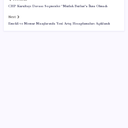
CHP Kurultayı Davası: Seçmenler ‘Mutlak Butlan’a İkna Olmadı
Next
Emekli ve Memur Maaşlarında Yeni Artış Hesaplamaları Açıklandı
SON YAZILAR
Katlanabilir telefonda incelik yarışı kızıştı: HONOR
Magic V6 Türkiye’de
Meta’ya çocuk güvenliği davasında 567 milyon dolar
ceza