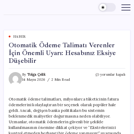
Skip
to
content
HABER
Otomatik Ödeme Talimatı Verenler
İçin Önemli Uyarı: Hesabınız Eksiye
Düşebilir
Otomatik
By
Tolga Çelik
yorumlar kapalı
Ödeme
14 Mayıs 2026
2 Min Read
Talimatı
Verenler
İçin
Otomatik ödeme talimatları, milyonlarca tüketicinin fatura
Önemli
ödemelerini kolaylaştıran bir seçenek olarak popüler hale
Uyarı:
Hesabınız
geldi. Ancak, değişen banka politikaları bu sistemin
Eksiye
beklenmedik maliyetler doğurmasına neden olabiliyor.
Düşebilir
Uzmanlar, otomatik ödemelerin güvenli bir şekilde
için
kullanılmasının önemine dikkat çekiyor ve “Ekstrelerinizi
kontrol etmeden herhangi bir ödeme yapmayın!” uyarısında