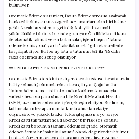
bulunuyor.
Otomatik ödeme sistemleri, fatura ödeme stresini azaltarak
bankacılık dünyasının vazgeçilmez unsurlarından biri haline
geldi. Ancak bu sistemin getirdiği kolaylık, bazı mali
yükümlülükleri de beraberinde getiriyor. Özellikle kredi kartı
ile otomatik talimat veren kullanıcılar, işlem başına “fatura
ödeme komisyonu” ya da “tahsilat ücreti” gibi ek ücretlerle
karşılaşabiliyor. Bu, her ay fatura tutarının %2 ila %5 daha
fazla ödenmesine sebep olabiliyor.
**KREDİ KARTI VE KMH RİSKLERİNE DİKKAT**
Otomatik ödemelerdeki bir diğer önemli risk ise, hesabınızda
bakiye olmadığı durumlarda ortaya çıkıyor. Çoğu banka,
“fatura ödenmeme riski”ni ortadan kaldırmak amacıyla
vadesiz hesapta para olmasa bile Kredili Mevduat Hesabı
(KMH) üzerinden ödemeleri gerçekleştirebiliyor. Bu durum,
kullanıcıların hesaplarının farkında olmadan eksiye
düşmesine ve yüksek faizler ile karşılaşmasına yol açıyor.
Kredi kartı talimatlarında da benzer bir risk söz konusu.
Kredi kartı borcunun tamamı ödenmediğinde, otomatik
ödenen faturalar “nakit kullanımı” olarak değerlendirilebiliyor,
bu da ek faizlerin ortaya çıkmasına neden oluyor. Sonuç