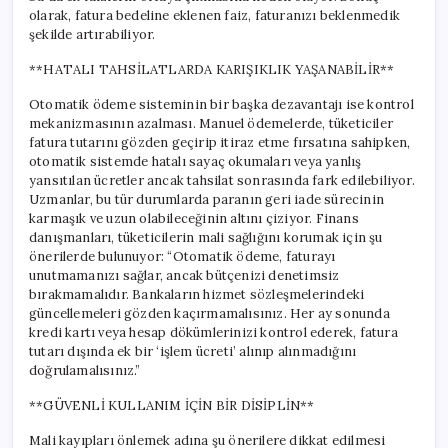
olarak, fatura bedeline eklenen faiz, faturanızı beklenmedik
şekilde artırabiliyor.
**HATALI TAHSİLATLARDA KARIŞIKLIK YAŞANABİLİR**
Otomatik ödeme sisteminin bir başka dezavantajı ise kontrol
mekanizmasının azalması. Manuel ödemelerde, tüketiciler
fatura tutarını gözden geçirip itiraz etme fırsatına sahipken,
otomatik sistemde hatalı sayaç okumaları veya yanlış
yansıtılan ücretler ancak tahsilat sonrasında fark edilebiliyor.
Uzmanlar, bu tür durumlarda paranın geri iade sürecinin
karmaşık ve uzun olabileceğinin altını çiziyor. Finans
danışmanları, tüketicilerin mali sağlığını korumak için şu
önerilerde bulunuyor: “Otomatik ödeme, faturayı
unutmamanızı sağlar, ancak bütçenizi denetimsiz
bırakmamalıdır. Bankaların hizmet sözleşmelerindeki
güncellemeleri gözden kaçırmamalısınız. Her ay sonunda
kredi kartı veya hesap dökümlerinizi kontrol ederek, fatura
tutarı dışında ek bir ‘işlem ücreti’ alınıp alınmadığını
doğrulamalısınız.”
**GÜVENLİ KULLANIM İÇİN BİR DİSİPLİN**
Mali kayıpları önlemek adına şu önerilere dikkat edilmesi