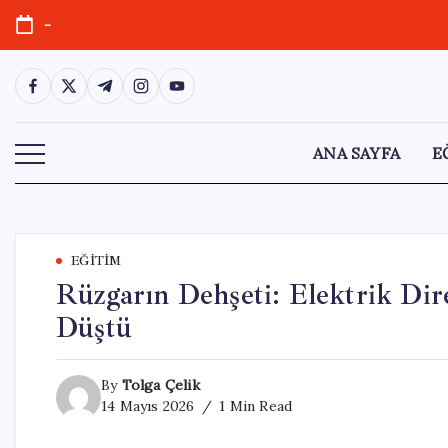
Skip
-
to
content
https://www.facebook.com/
https://twitter.com/
https://t.me/
https://www.instagram.com/
https://youtube.com/
ANA SAYFA
E
EĞITIM
Rüzgarın Dehşeti: Elektrik Dir
Düştü
By
Tolga Çelik
14 Mayıs 2026
1 Min Read