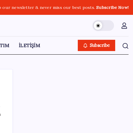
o our newsletter & never miss our best posts.
Subscribe Now!
TIM
İLETİŞİM
Subscribe
SON YAZILAR
ı
Son dakika… Devlet Bahçeli ‘çerçeve yasa’yı
imzaladı