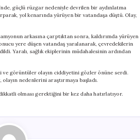
Yürüyen
i’nde, güçlü rüzgar nedeniyle devrilen bir aydınlatma
Vatandaşın
rparak, yol kenarında yürüyen bir vatandaşa düştü. Olay,
Üzerine
Düştü
için
ir kamyonun arkasına çarptıktan sonra, kaldırımda yürüyen
 sonucu yere düşen vatandaş yaralanarak, çevredekilerin
edildi. Yaralı, sağlık ekiplerinin müdahalesinin ardından
i ve görüntüler olayın ciddiyetini gözler önüne serdi.
ak, olayın nedenlerini araştırmaya başladı.
ikkatli olması gerektiğini bir kez daha hatırlatıyor.