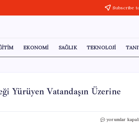
Subscribe t
ĞİTİM
EKONOMİ
SAĞLIK
TEKNOLOJİ
TANI
eği Yürüyen Vatandaşın Üzerine
Rüzgarın
yorumlar kapal
Dehşeti:
Elektrik
Direği