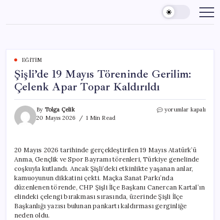
Skip
to
content
EĞITIM
Şişli’de 19 Mayıs Töreninde Gerilim:
Çelenk Apar Topar Kaldırıldı
Şişli’de
By
Tolga Çelik
yorumlar kapalı
19
20 Mayıs 2026
1 Min Read
Mayıs
Töreninde
Gerilim:
20 Mayıs 2026 tarihinde gerçekleştirilen 19 Mayıs Atatürk’ü
Çelenk
Anma, Gençlik ve Spor Bayramı törenleri, Türkiye genelinde
Apar
Topar
coşkuyla kutlandı. Ancak Şişli’deki etkinlikte yaşanan anlar,
Kaldırıldı
kamuoyunun dikkatini çekti. Maçka Sanat Parkı’nda
için
düzenlenen törende, CHP Şişli İlçe Başkanı Canercan Kartal’ın
elindeki çelengi bırakması sırasında, üzerinde Şişli İlçe
Başkanlığı yazısı bulunan pankartı kaldırması gerginliğe
neden oldu.